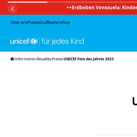
++
Erdbeben Venezuela: Kinder
Über uns
Presse
Grußkartenshop
Startseite
Informieren
Aktuelles
Presse
UNICEF Foto des Jahres 2023