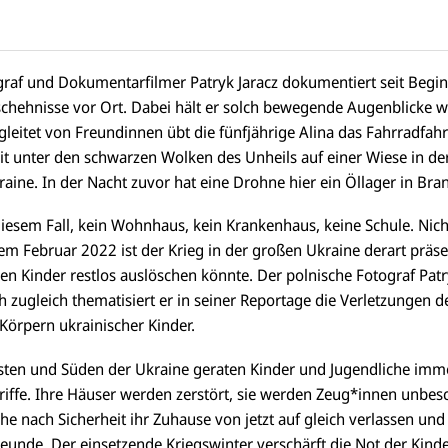
graf und Dokumentarfilmer Patryk Jaracz dokumentiert seit Begin
schehnisse vor Ort. Dabei hält er solch bewegende Augenblicke w
egleitet von Freundinnen übt die fünfjährige Alina das Fahrradfa
t unter den schwarzen Wolken des Unheils auf einer Wiese in de
ine. In der Nacht zuvor hat eine Drohne hier ein Öllager in Bran
 diesem Fall, kein Wohnhaus, kein Krankenhaus, keine Schule. Nic
em Februar 2022 ist der Krieg in der großen Ukraine derart präse
hen Kinder restlos auslöschen könnte. Der polnische Fotograf Patr
h zugleich thematisiert er in seiner Reportage die Verletzungen d
Körpern ukrainischer Kinder.
ten und Süden der Ukraine geraten Kinder und Jugendliche imme
iffe. Ihre Häuser werden zerstört, sie werden Zeug*innen unbesc
e nach Sicherheit ihr Zuhause von jetzt auf gleich verlassen und 
unde. Der einsetzende Kriegswinter verschärft die Not der Kinde