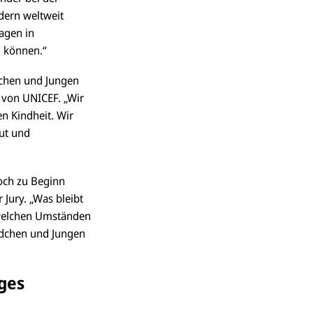
dern weltweit
agen in
n können.“
dchen und Jungen
 von UNICEF. „Wir
n Kindheit. Wir
mut und
noch zu Beginn
 Jury. „Was bleibt
r welchen Umständen
Mädchen und Jungen
ges