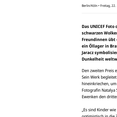
Berlin/Köln
•
Freitag, 2
Das UNICEF Foto 
schwarzen Wolken
Freundinnen übt d
ein Öllager in Br
Jaracz symbolisie
Dunkelheit weltw
Den zweiten Preis e
Sein Werk begleite
hineinkriechen, um
Fotografin Natalya 
Ewenken den dritten
„Es sind Kinder wie
optimistisch in die