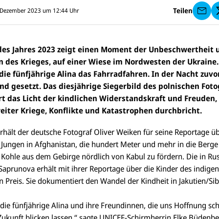
I
Teilen
2. Dezember 2023 um 12:44
Uhr
C
E
F
s
e
des Jahres 2023 zeigt einen Moment der Unbeschwertheit 
n
 des Krieges, auf einer Wiese im Nordwesten der Ukraine.
d
e
ie fünfjährige Alina das Fahrradfahren.
In der Nacht zuvo
n
and gesetzt. Das diesjährige Siegerbild des polnischen Fot
rt das Licht der kindlichen Widerstandskraft und Freuden,
eiter Kriege, Konflikte und Katastrophen durchbricht.
rhält der deutsche Fotograf Oliver Weiken für seine Reportage üb
t Jungen in Afghanistan, die hundert Meter und mehr in die Berg
 Kohle aus dem Gebirge nördlich von Kabul zu fördern. Die in R
Saprunova erhält mit ihrer Reportage über die Kinder des indige
 Preis. Sie dokumentiert den Wandel der Kindheit in Jakutien/Sib
 die fünfjährige Alina und ihre Freundinnen, die uns Hoffnung s
 Zukunft blicken lassen,“ sagte UNICEF-Schirmherrin Elke Büdenb