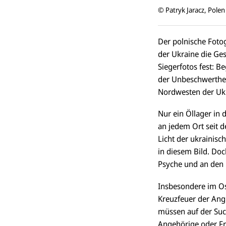
© Patryk Jaracz, Polen
Der polnische Foto
der Ukraine die Ge
Siegerfotos fest: B
der Unbeschwerthei
Nordwesten der Ukra
Nur ein Öllager in
an jedem Ort seit d
Licht der ukrainisc
in diesem Bild. Doc
Psyche und an den 
Insbesondere im Os
Kreuzfeuer der Angr
müssen auf der Such
Angehörige oder Fre