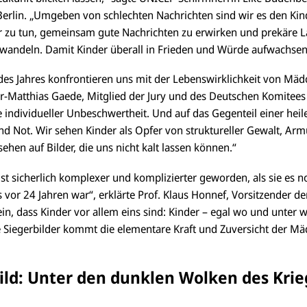
 Berlin. „Umgeben von schlechten Nachrichten sind wir es den Kin
für zu tun, gemeinsam gute Nachrichten zu erwirken und prekäre L
andeln. Damit Kinder überall in Frieden und Würde aufwachse
des Jahres konfrontieren uns mit der Lebenswirklichkeit von Mä
ter-Matthias Gaede, Mitglied der Jury und des Deutschen Komitees
individueller Unbeschwertheit. Und auf das Gegenteil einer heile
nd Not. Wir sehen Kinder als Opfer von struktureller Gewalt, Ar
sehen auf Bilder, die uns nicht kalt lassen können.“
ist sicherlich komplexer und komplizierter geworden, als sie es 
vor 24 Jahren war“, erklärte Prof. Klaus Honnef, Vorsitzender der
ein, dass Kinder vor allem eins sind: Kinder – egal wo und unte
ie Siegerbilder kommt die elementare Kraft und Zuversicht der 
ild: Unter den dunklen Wolken des Krie