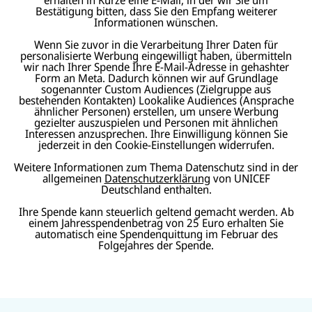
Bestätigung bitten, dass Sie den Empfang weiterer
Informationen wünschen.
Wenn Sie zuvor in die Verarbeitung Ihrer Daten für
personalisierte Werbung eingewilligt haben, übermitteln
wir nach Ihrer Spende Ihre E-Mail-Adresse in gehashter
Form an Meta. Dadurch können wir auf Grundlage
sogenannter Custom Audiences (Zielgruppe aus
bestehenden Kontakten) Lookalike Audiences (Ansprache
ähnlicher Personen) erstellen, um unsere Werbung
gezielter auszuspielen und Personen mit ähnlichen
Interessen anzusprechen. Ihre Einwilligung können Sie
jederzeit in den Cookie-Einstellungen widerrufen.
Weitere Informationen zum Thema Datenschutz sind in der
allgemeinen
Datenschutzerklärung
von UNICEF
Deutschland enthalten.
Ihre Spende kann steuerlich geltend gemacht werden. Ab
einem Jahresspendenbetrag von 25 Euro erhalten Sie
automatisch eine Spendenquittung im Februar des
Folgejahres der Spende.
N
U
U
a
U
N
N
U