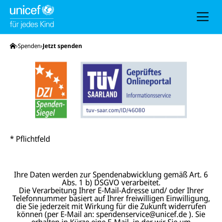
h
e
u
n
d
N
Startseite
Spenden
Jetzt spenden
a
v
i
g
a
t
i
o
n
* Pflichtfeld
Ihre Daten werden zur Spendenabwicklung gemäß Art. 6
Abs. 1 b) DSGVO verarbeitet.
Die Verarbeitung Ihrer E-Mail-Adresse und/ oder Ihrer
Telefonnummer basiert auf Ihrer freiwilligen Einwilligung,
die Sie jederzeit mit Wirkung für die Zukunft widerrufen
können (per E-Mail an: spendenservice@unicef.de ). Sie
erhalten in Kürze eine E-Mail, in der wir Sie um