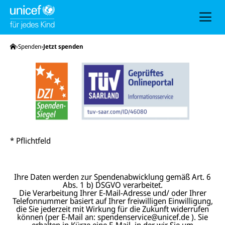
h
e
u
n
d
N
Startseite
Spenden
Jetzt spenden
a
v
i
g
a
t
i
o
n
* Pflichtfeld
Ihre Daten werden zur Spendenabwicklung gemäß Art. 6
Abs. 1 b) DSGVO verarbeitet.
Die Verarbeitung Ihrer E-Mail-Adresse und/ oder Ihrer
Telefonnummer basiert auf Ihrer freiwilligen Einwilligung,
die Sie jederzeit mit Wirkung für die Zukunft widerrufen
können (per E-Mail an: spendenservice@unicef.de ). Sie
erhalten in Kürze eine E-Mail, in der wir Sie um