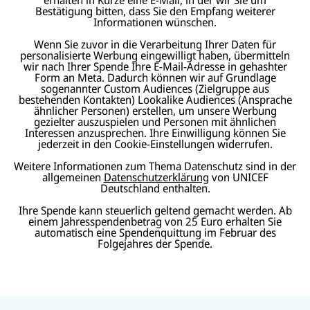
Bestätigung bitten, dass Sie den Empfang weiterer
Informationen wünschen.
Wenn Sie zuvor in die Verarbeitung Ihrer Daten für
personalisierte Werbung eingewilligt haben, übermitteln
wir nach Ihrer Spende Ihre E-Mail-Adresse in gehashter
Form an Meta. Dadurch können wir auf Grundlage
sogenannter Custom Audiences (Zielgruppe aus
bestehenden Kontakten) Lookalike Audiences (Ansprache
ähnlicher Personen) erstellen, um unsere Werbung
gezielter auszuspielen und Personen mit ähnlichen
Interessen anzusprechen. Ihre Einwilligung können Sie
jederzeit in den Cookie-Einstellungen widerrufen.
Weitere Informationen zum Thema Datenschutz sind in der
allgemeinen
Datenschutzerklärung
von UNICEF
Deutschland enthalten.
Ihre Spende kann steuerlich geltend gemacht werden. Ab
einem Jahresspendenbetrag von 25 Euro erhalten Sie
automatisch eine Spendenquittung im Februar des
Folgejahres der Spende.
N
U
U
a
U
N
N
U