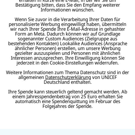
Bestätigung bitten, dass Sie den Empfang weiterer
Informationen wünschen.
Wenn Sie zuvor in die Verarbeitung Ihrer Daten für
personalisierte Werbung eingewilligt haben, übermitteln
wir nach Ihrer Spende Ihre E-Mail-Adresse in gehashter
Form an Meta. Dadurch können wir auf Grundlage
sogenannter Custom Audiences (Zielgruppe aus
bestehenden Kontakten) Lookalike Audiences (Ansprache
ähnlicher Personen) erstellen, um unsere Werbung
gezielter auszuspielen und Personen mit ähnlichen
Interessen anzusprechen. Ihre Einwilligung können Sie
jederzeit in den Cookie-Einstellungen widerrufen.
Weitere Informationen zum Thema Datenschutz sind in der
allgemeinen
Datenschutzerklärung
von UNICEF
Deutschland enthalten.
Ihre Spende kann steuerlich geltend gemacht werden. Ab
einem Jahresspendenbetrag von 25 Euro erhalten Sie
automatisch eine Spendenquittung im Februar des
Folgejahres der Spende.
N
U
U
a
U
N
N
U