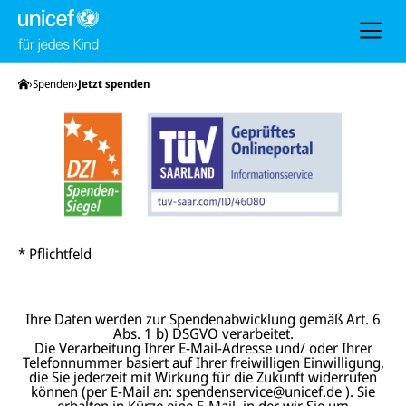
h
e
u
n
d
N
Startseite
Spenden
Jetzt spenden
a
v
i
g
a
t
i
o
n
* Pflichtfeld
Ihre Daten werden zur Spendenabwicklung gemäß Art. 6
Abs. 1 b) DSGVO verarbeitet.
Die Verarbeitung Ihrer E-Mail-Adresse und/ oder Ihrer
Telefonnummer basiert auf Ihrer freiwilligen Einwilligung,
die Sie jederzeit mit Wirkung für die Zukunft widerrufen
können (per E-Mail an: spendenservice@unicef.de ). Sie
erhalten in Kürze eine E-Mail, in der wir Sie um