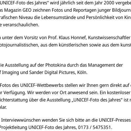
UNICEF-Foto des Jahres“ wird jährlich seit dem Jahr 2000 verge
s Magazin GEO zeichnen Fotos und Reportagen junger Bildjournal
afischen Niveau die Lebensumstände und Persönlichkeit von Kin
e veranschaulichen.
unter dem Vorsitz von Prof. Klaus Honnef, Kunstwissenschaftler 
otojournalistischen, aus dem künstlerischen sowie aus dem kuns
.
ie Ausstellung auf der Photokina durch das Management der
 Imaging und Sander Digital Pictures, Köln.
 Fotos des UNICEF-Wettbewerbs stellen wir Ihnen gern direkt auf 
ur Verfügung. Wir werden vor Ort anwesend sein. Ein kostenloser
hterstattung über die Ausstellung „UNICEF-Foto des Jahres“ ist 
lar.
E-
U
D
M
N
i
ai
U
 Interviewwünschen wenden Sie sich bitte an die UNICEF-Pressest
I
e
l
N
C
s
Projektleitung UNICEF-Foto des Jahres, 0173 / 5475351.
a
U
IC
E
e