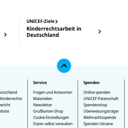
UNICEF-Ziele
Kinderrechtsarbeit in
Deutschland
N
a
c
h
o
b
e
Service
Spenden
n
utschland
Fragen und Antworten
Online spenden
 Kinderrechte
Materialien
UNICEF-Patenschaft
ericht
Newsletter
Spendenshop
ebote
Grußkarten-Shop
Überweisungsträger
Cookie-Einstellungen
Weihnachtsspende
Daten selbst verwalten
Spenden Ukraine