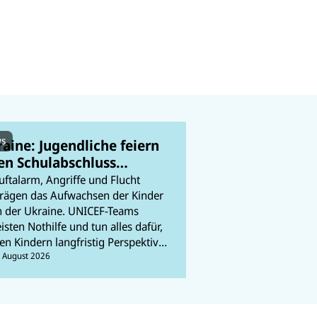
s
aine: Jugendliche feiern
en Schulabschluss
itten des Krieges
uftalarm, Angriffe und Flucht
rägen das Aufwachsen der Kinder
n der Ukraine. UNICEF-Teams
eisten Nothilfe und tun alles dafür,
en Kindern langfristig Perspektiven
u ermöglichen. In unserem Ticker
. August 2026
alten wir Sie auf dem Laufenden.