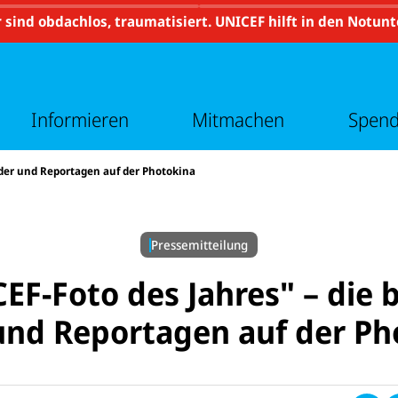
e
t
r
e
 sind obdachlos, traumatisiert. UNICEF hilft in den Notun
m
r
e
m
n
e
ü
n
v
ü
o
v
Informieren
Mitmachen
Spen
n
o
I
n
n
M
f
i
lder und Reportagen auf der Photokina
o
t
r
m
m
a
i
c
e
h
Pressemitteilung
r
e
e
n
n
EF-Foto des Jahres" – die 
E-
M
ai
 und Reportagen auf der Ph
l
a
n
U
N