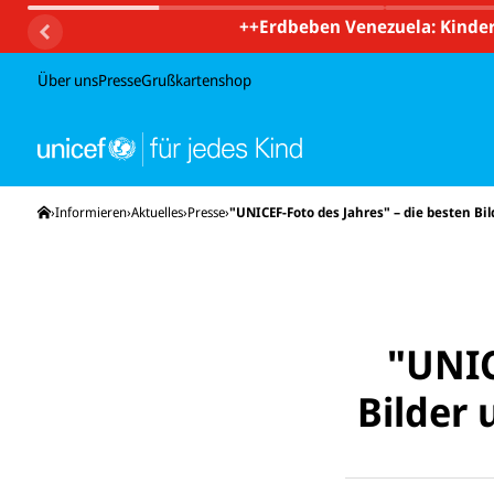
++
Erdbeben Venezuela: Kinder
Über uns
Presse
Grußkartenshop
Startseite
Informieren
Aktuelles
Presse
"UNICEF-Foto des Jahres" – die besten Bi
"UNIC
Bilder