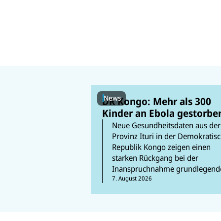
News
DR Kongo: Mehr als 300
Kinder an Ebola gestorbe
Neue Gesundheitsdaten aus der
Provinz Ituri in der Demokratis
Republik Kongo zeigen einen
starken Rückgang bei der
Inanspruchnahme grundlegend
Gesundheitsdienste durch Kind
7. August 2026
und Frauen.