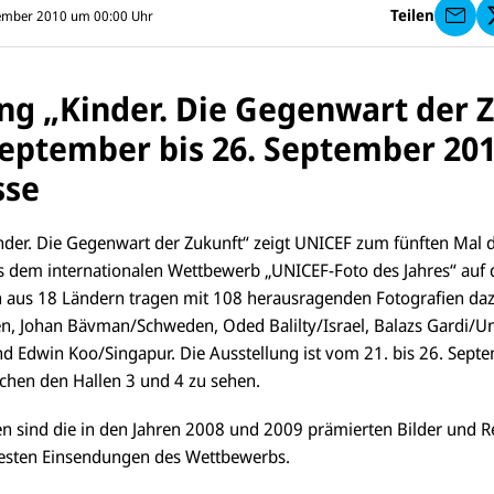
I
Teilen
tember 2010 um 00:00
Uhr
C
E
F
s
e
ng „Kinder. Die Gegenwart der 
n
d
eptember bis 26. September 201
e
n
sse
inder. Die Gegenwart der Zukunft“ zeigt UNICEF zum fünften Mal d
 dem internationalen Wettbewerb „UNICEF-Foto des Jahres“ auf 
n aus 18 Ländern tragen mit 108 herausragenden Fotografien daz
en, Johan Bävman/Schweden, Oded Balilty/Israel, Balazs Gardi/U
nd Edwin Koo/Singapur. Die Ausstellung ist vom 21. bis 26. Sept
schen den Hallen 3 und 4 zu sehen.
n sind die in den Jahren 2008 und 2009 prämierten Bilder und 
besten Einsendungen des Wettbewerbs.