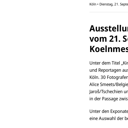
Köln
•
Dienstag, 21. Sep
Ausstellu
vom 21. S
Koelnme
Unter dem Titel „K
und Reportagen aus
Köln. 30 Fotografe
Alice Smeets/Belgi
Jaroš/Tschechien u
in der Passage zwi
Unter den Exponate
eine Auswahl der 