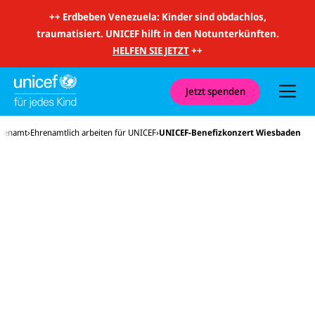
m
i
++
Erdbeben Venezuela: Kinder sind obdachlos,
t
traumatisiert. UNICEF hilft in den Notunterkünften.
S
u
HELFEN SIE JETZT
++
c
h
e
u
Jetzt spenden
n
d
N
hrenamt
Ehrenamtlich arbeiten für UNICEF
UNICEF-Benefizkonzert Wiesbaden
a
v
i
g
a
t
i
o
n