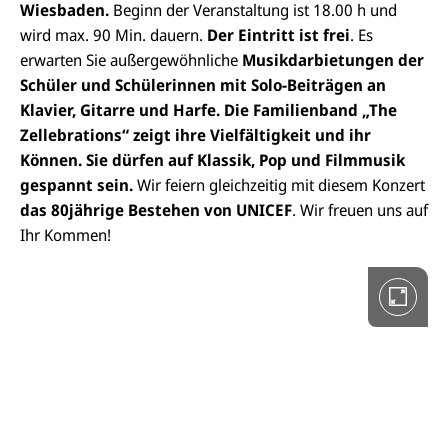
Wiesbaden.
Beginn der Veranstaltung ist 18.00 h und
wird max. 90 Min. dauern.
Der Eintritt ist frei
. Es
D
i
erwarten Sie außergewöhnliche
Musikdarbietungen der
e
Schüler und Schülerinnen mit Solo-Beiträgen an
G
a
Klavier, Gitarre und Harfe. Die Familienband „The
l
Zellebrations“ zeigt ihre Vielfältigkeit und ihr
e
r
Können. Sie dürfen auf Klassik, Pop und Filmmusik
i
gespannt sein.
Wir feiern gleichzeitig mit diesem Konzert
e
i
das 80jährige Bestehen von UNICEF
. Wir freuen uns auf
n
V
Ihr Kommen!
o
l
l
b
i
l
d
a
n
s
i
c
h