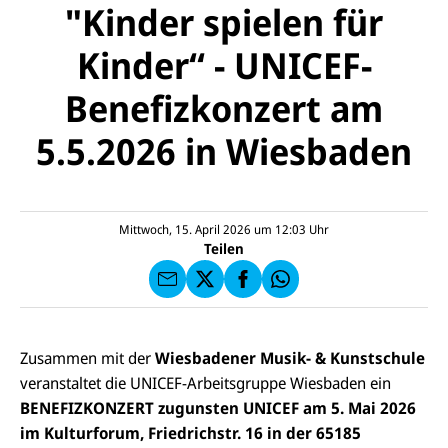
"Kinder spielen für
Kinder“ - UNICEF-
Benefizkonzert am
5.5.2026 in Wiesbaden
E-
U
M
N
ai
U
I
l
N
C
a
U
IC
E
n
N
E
F
Mittwoch, 15. April 2026 um 12:03
Uhr
U
I
F
a
Teilen
N
C
a
u
I
E
uf
f
C
F
W
F
E
a
h
a
F
u
at
c
s
f
s
e
e
X
a
Zusammen mit der
Wiesbadener Musik-
&
Kunstschule
b
n
p
o
veranstaltet die UNICEF-Arbeitsgruppe Wiesbaden ein
d
p
o
e
BENEFIZKONZERT zugunsten UNICEF
am 5. Mai 2026
k
n
im Kulturforum, Friedrichstr. 16 in der 65185