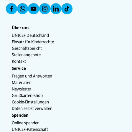
e
a
a
a
u
u
a
n
uf
u
uf
f
f
u
W
f
In
F
L
f
h
Y
st
a
i
T
at
o
a
c
n
i
s
u
g
e
k
k
Über uns
a
T
r
b
e
T
p
u
a
UNICEF Deutschland
o
d
o
p
b
m
o
I
k
Einsatz für Kinderrechte
e
k
n
Geschäftsbericht
Stellenangebote
Kontakt
Service
Fragen und Antworten
Materialien
Newsletter
Grußkarten-Shop
Cookie-Einstellungen
Daten selbst verwalten
Spenden
Online spenden
UNICEF-Patenschaft