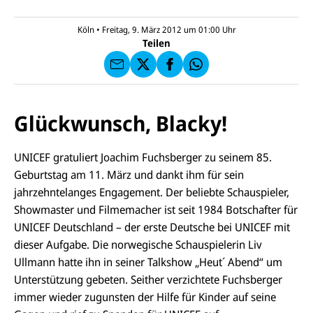
l
N
C
a
U
IC
E
n
N
E
F
Köln
•
Freitag, 9. März 2012 um 01:00
Uhr
U
I
F
a
Teilen
N
C
a
u
I
E
uf
f
C
F
W
F
E
a
h
a
F
u
at
c
s
f
s
e
e
X
a
Glückwunsch, Blacky!
b
n
p
o
d
p
o
e
k
UNICEF gratuliert Joachim Fuchsberger zu seinem 85.
n
Geburtstag am 11. März und dankt ihm für sein
jahrzehntelanges Engagement. Der beliebte Schauspieler,
Showmaster und Filmemacher ist seit 1984 Botschafter für
UNICEF Deutschland – der erste Deutsche bei UNICEF mit
dieser Aufgabe. Die norwegische Schauspielerin Liv
Ullmann hatte ihn in seiner Talkshow „Heut´ Abend“ um
Unterstützung gebeten. Seither verzichtete Fuchsberger
immer wieder zugunsten der Hilfe für Kinder auf seine