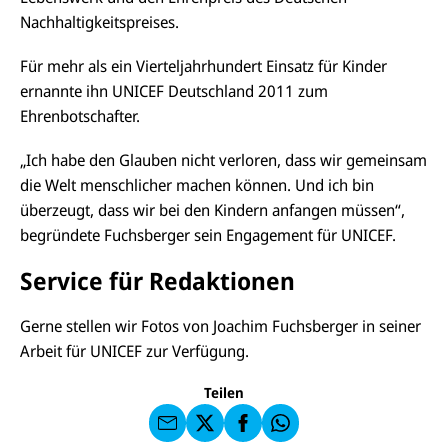
Nachhaltigkeitspreises.
Für mehr als ein Vierteljahrhundert Einsatz für Kinder
ernannte ihn UNICEF Deutschland 2011 zum
Ehrenbotschafter.
„Ich habe den Glauben nicht verloren, dass wir gemeinsam
die Welt menschlicher machen können. Und ich bin
überzeugt, dass wir bei den Kindern anfangen müssen“,
begründete Fuchsberger sein Engagement für UNICEF.
Service für Redaktionen
E-
U
M
N
ai
U
Gerne stellen wir Fotos von Joachim Fuchsberger in seiner
I
l
N
C
Arbeit für UNICEF zur Verfügung.
a
U
IC
E
n
N
E
F
U
I
F
a
Teilen
N
C
a
u
I
E
uf
f
C
F
W
F
E
a
h