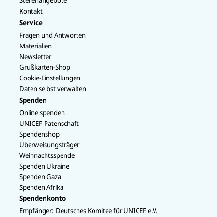
Stellenangebote
zur
Kontakt
aktuelle
Service
n Lage
Fragen und Antworten
der
Materialien
Kinder.
Newsletter
Grußkarten-Shop
Cookie-Einstellungen
Daten selbst verwalten
Spenden
Online spenden
UNICEF-Patenschaft
Spendenshop
Überweisungsträger
Weihnachtsspende
Spenden Ukraine
Spenden Gaza
Spenden Afrika
Spendenkonto
Empfänger:
Deutsches Komitee für UNICEF e.V.