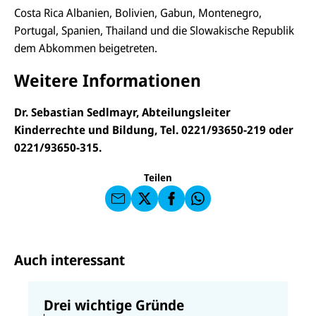
Costa Rica Albanien, Bolivien, Gabun, Montenegro,
Portugal, Spanien, Thailand und die Slowakische Republik
dem Abkommen beigetreten.
Weitere Informationen
E-
U
Dr. Sebastian Sedlmayr, Abteilungsleiter
M
N
ai
U
Kinderrechte und Bildung, Tel. 0221/93650-219 oder
I
l
N
C
0221/93650-315.
a
U
IC
E
n
N
E
F
U
I
F
a
Teilen
N
C
a
u
I
E
uf
f
C
F
W
F
E
a
h
a
F
u
at
c
s
f
s
e
e
X
a
b
Auch interessant
n
p
o
d
p
o
e
k
n
Drei wichtige Gründe