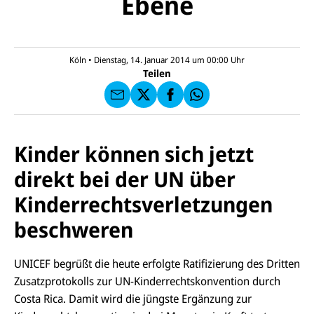
Ebene
U
M
N
ai
U
I
l
N
C
a
U
IC
E
n
N
E
F
Köln
•
Dienstag, 14. Januar 2014 um 00:00
Uhr
U
I
F
a
Teilen
N
C
a
u
I
E
uf
f
C
F
W
F
E
a
h
a
F
u
at
c
s
f
s
e
e
X
a
Kinder können sich jetzt
b
n
p
o
d
p
direkt bei der UN über
o
e
k
n
Kinderrechtsverletzungen
beschweren
UNICEF begrüßt die heute erfolgte Ratifizierung des Dritten
Zusatzprotokolls zur UN-Kinderrechtskonvention durch
Costa Rica. Damit wird die jüngste Ergänzung zur