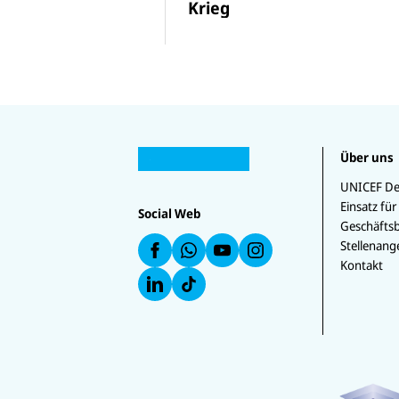
Krieg
U
U
N
Über uns
U
N
U
I
U
N
I
N
C
N
U
IC
C
IC
UNICEF De
E
I
N
E
E
E
Einsatz für
F
C
I
Social Web
F
F
F
a
Geschäftsb
E
C
a
a
a
u
F
E
uf
u
uf
Stellenang
f
a
F
W
f
In
F
Kontakt
u
a
h
Y
st
a
f
u
at
o
a
c
L
f
s
u
g
e
i
T
a
T
r
b
n
i
p
u
a
o
k
k
p
b
m
o
e
T
e
k
d
o
I
k
n