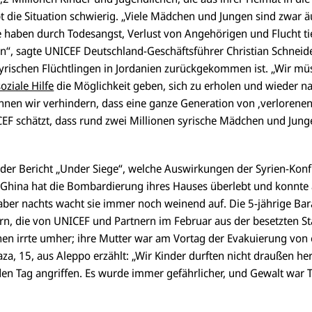
bt die Situation schwierig. „Viele Mädchen und Jungen sind zwar ä
e haben durch Todesangst, Verlust von Angehörigen und Flucht ti
en“, sagte UNICEF Deutschland-Geschäftsführer Christian Schneid
yrischen Flüchtlingen in Jordanien zurückgekommen ist. „Wir mü
ziale Hilfe
die Möglichkeit geben, sich zu erholen und wieder n
nnen wir verhindern, dass eine ganze Generation von ‚verlorenen
EF schätzt, dass rund zwei Millionen syrische Mädchen und Jun
 der Bericht „Under Siege“, welche Auswirkungen der Syrien-Konfl
 Ghina hat die Bombardierung ihres Hauses überlebt und konnt
ber nachts wacht sie immer noch weinend auf. Die 5-jährige Bar
rn, die von UNICEF und Partnern im Februar aus der besetzten S
n irrte umher; ihre Mutter war am Vortag der Evakuierung von 
za, 15, aus Aleppo erzählt: „Wir Kinder durften nicht draußen he
en Tag angriffen. Es wurde immer gefährlicher, und Gewalt war T