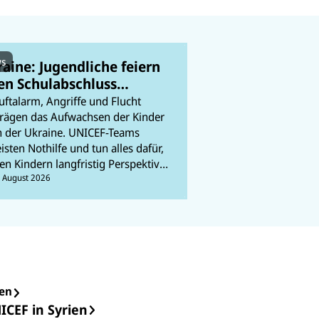
s
aine: Jugendliche feiern
en Schulabschluss
itten des Krieges
uftalarm, Angriffe und Flucht
rägen das Aufwachsen der Kinder
n der Ukraine. UNICEF-Teams
eisten Nothilfe und tun alles dafür,
en Kindern langfristig Perspektiven
u ermöglichen. In unserem Ticker
. August 2026
alten wir Sie auf dem Laufenden.
en
ICEF in Syrien