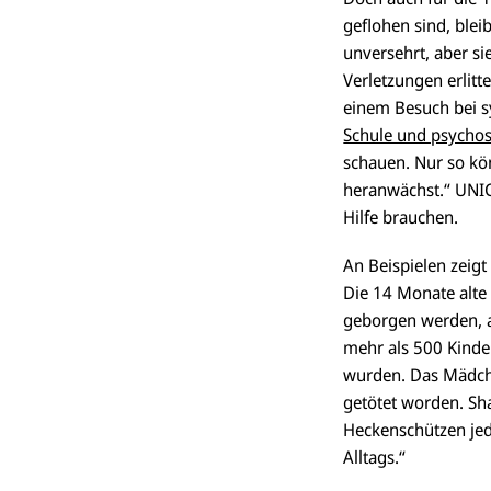
geflohen sind, blei
unversehrt, aber si
Verletzungen erlitt
einem Besuch bei s
Schule und psychoso
schauen. Nur so kö
heranwächst.“ UNIC
Hilfe brauchen.
An Beispielen zeigt
Die 14 Monate alte
geborgen werden, a
mehr als 500 Kinde
wurden. Das Mädche
getötet worden. Sha
Heckenschützen jed
Alltags.“