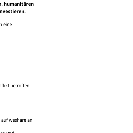
en, humanitären
investieren.
n eine
flikt betroffen
“ auf weshare
an.
er, und