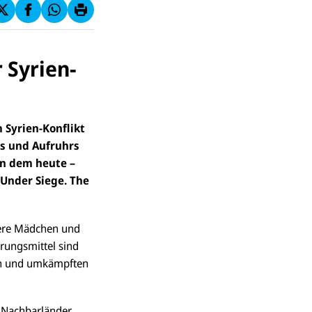
E
uf
f
t
F
W
F
e
a
h
a
d
u
at
c
r
f
s
e
u
X
a
 Syrien-
b
c
p
o
k
p
o
e
k
n
m Syrien-Konflikt
ts und Aufruhrs
 in dem heute –
„Under Siege. The
tere Mädchen und
rungsmittel sind
ten und umkämpften
e Nachbarländer