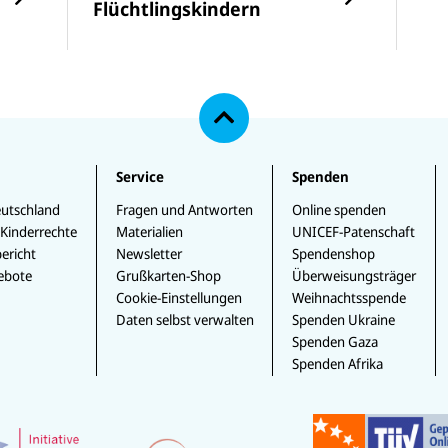
Flüchtlingskindern
N
a
c
h
o
b
e
Service
Spenden
n
utschland
Fragen und Antworten
Online spenden
 Kinderrechte
Materialien
UNICEF-Patenschaft
ericht
Newsletter
Spendenshop
ebote
Grußkarten-Shop
Überweisungsträger
Cookie-Einstellungen
Weihnachtsspende
Daten selbst verwalten
Spenden Ukraine
Spenden Gaza
Spenden Afrika