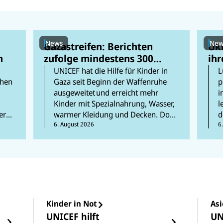
News
New
Gazastreifen: Berichten
Ukr
n
zufolge mindestens 300
ihr
Kinder in den vergangenen
inm
UNICEF hat die Hilfe für Kinder in
L
300 Tagen getötet
chen
Gaza seit Beginn der Waffenruhe
p
ausgeweitet und erreicht mehr
i
Kinder mit Spezialnahrung, Wasser,
l
er
warmer Kleidung und Decken. Doch
d
er
die humanitäre Lage ist weiterhin
6. August 2026
z
6
katastrophal. In unserem Ticker
h
erfahren Sie mehr zur aktuellen
Lage der Kinder.
Kinder in Not
Asi
UNICEF hilft
UN