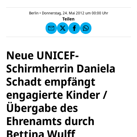
l
N
C
a
U
IC
E
n
N
E
F
Berlin
•
Donnerstag, 24. Mai 2012 um 00:00
Uhr
U
I
F
a
Teilen
N
C
a
u
I
E
uf
f
C
F
W
F
E
a
h
a
F
u
at
c
s
f
s
e
e
X
a
Neue UNICEF-
b
n
p
o
d
p
o
Schirmherrin Daniela
e
k
n
Schadt empfängt
engagierte Kinder /
Übergabe des
Ehrenamts durch
Bettina Wulff