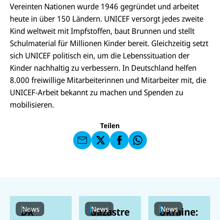
Vereinten Nationen wurde 1946 gegründet und arbeitet
heute in über 150 Ländern. UNICEF versorgt jedes zweite
Kind weltweit mit Impfstoffen, baut Brunnen und stellt
Schulmaterial für Millionen Kinder bereit. Gleichzeitig setzt
sich UNICEF politisch ein, um die Lebenssituation der
Kinder nachhaltig zu verbessern. In Deutschland helfen
E-
U
8.000 freiwillige Mitarbeiterinnen und Mitarbeiter mit, die
M
N
ai
U
UNICEF-Arbeit bekannt zu machen und Spenden zu
I
l
N
C
mobilisieren.
a
U
IC
E
n
N
E
F
U
I
F
a
Teilen
N
C
a
u
I
E
uf
f
C
F
W
F
E
a
h
a
F
u
at
c
s
f
s
e
e
X
a
b
n
p
o
d
p
o
e
k
n
News
News
News
DR
Gazastre
Ukraine: