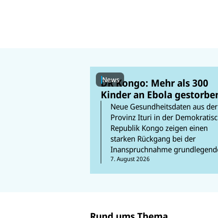
News
DR Kongo: Mehr als 300
Kinder an Ebola gestorbe
Neue Gesundheitsdaten aus der
Provinz Ituri in der Demokratis
Republik Kongo zeigen einen
starken Rückgang bei der
Inanspruchnahme grundlegend
Gesundheitsdienste durch Kind
7. August 2026
und Frauen.
Rund ums Thema