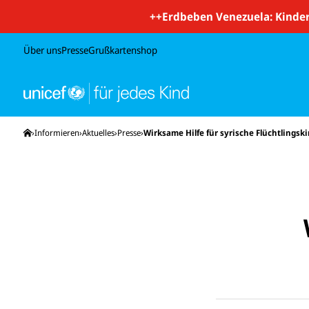
++
Erdbeben Venezuela: Kinder
Über uns
Presse
Grußkartenshop
Startseite
Informieren
Aktuelles
Presse
Wirksame Hilfe für syrische Flüchtlingsk