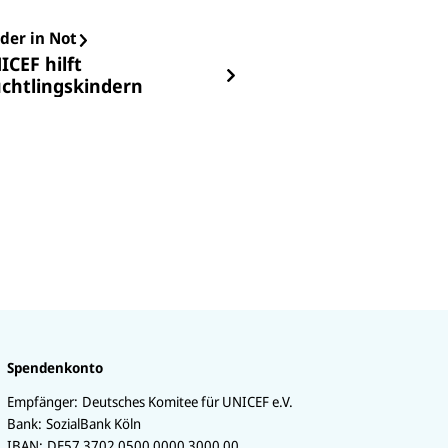
der in Not
ICEF hilft
üchtlingskindern
Spendenkonto
Empfänger:
Deutsches Komitee für UNICEF e.V.
Bank:
SozialBank Köln
IBAN:
DE57 3702 0500 0000 3000 00