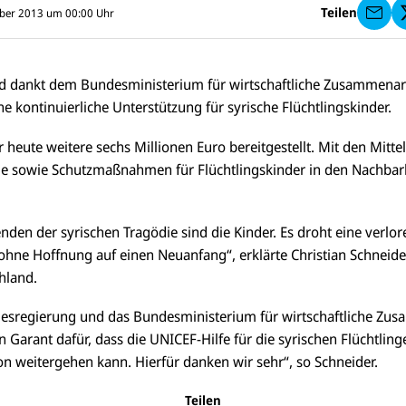
I
Teilen
mber 2013 um 00:00
Uhr
C
E
F
s
e
d dankt dem Bundesministerium für wirtschaftliche Zusammenar
n
ne kontinuierliche Unterstützung für syrische Flüchtlingskinder.
d
e
n
r heute weitere sechs Millionen Euro bereitgestellt. Mit den Mitt
 sowie Schutzmaßnahmen für Flüchtlingskinder in den Nachbarl
nden der syrischen Tragödie sind die Kinder. Es droht eine verlo
 ohne Hoffnung auf einen Neuanfang“, erklärte Christian Schneide
hland.
E-
U
D
esregierung und das Bundesministerium für wirtschaftliche Zu
M
N
i
ai
U
n Garant dafür, dass die UNICEF-Hilfe für die syrischen Flüchtlinge
I
e
l
N
C
s
on weitergehen kann. Hierfür danken wir sehr“, so Schneider.
a
U
IC
E
e
n
N
E
F
S
U
I
F
a
e
Teilen
N
C
a