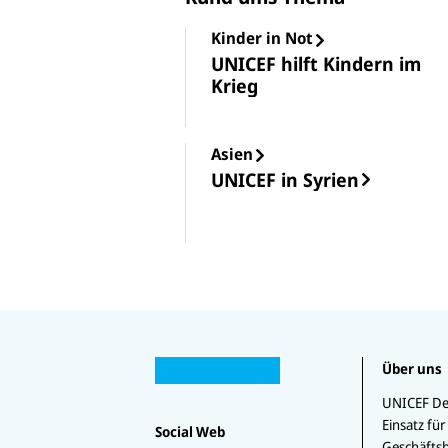
Kinder in Not
UNICEF hilft Kindern im
Krieg
Asien
UNICEF in Syrien
U
U
N
Über uns
U
N
U
I
U
N
I
N
C
N
U
IC
C
IC
UNICEF De
E
I
N
E
E
E
Einsatz für
F
C
I
Social Web
F
F
F
a
Geschäftsb
E
C