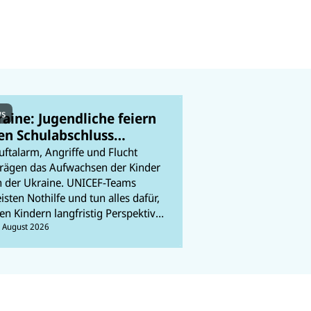
s
aine: Jugendliche feiern
en Schulabschluss
itten des Krieges
uftalarm, Angriffe und Flucht
rägen das Aufwachsen der Kinder
n der Ukraine. UNICEF-Teams
eisten Nothilfe und tun alles dafür,
en Kindern langfristig Perspektiven
u ermöglichen. In unserem Ticker
. August 2026
alten wir Sie auf dem Laufenden.