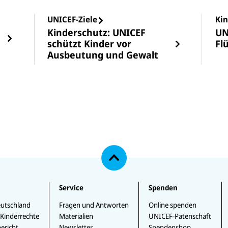
UNICEF-Ziele
Kin
Kinderschutz: UNICEF
UN
schützt Kinder vor
Fl
Ausbeutung und Gewalt
N
a
c
h
o
b
e
Service
Spenden
n
utschland
Fragen und Antworten
Online spenden
 Kinderrechte
Materialien
UNICEF-Patenschaft
ericht
Newsletter
Spendenshop