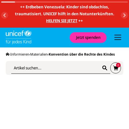
m
i
++
Erdbeben Venezuela: Kinder sind obdachlos,
t
traumatisiert. UNICEF hilft in den Notunterkünften.
S
u
HELFEN SIE JETZT
++
c
h
e
S
u
Jetzt spenden
u
n
Z
c
d
u
h
N
m
e
Startseite
Informieren
Materialien
Konvention über die Rechte des Kindes
a
W
a
v
a
b
i
r
0
s
g
e
c
a
n
h
t
k
i
i
o
c
o
r
k
n
b
e
n