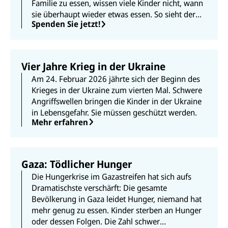
Familie zu essen, wissen viele Kinder nicht, wann
sie überhaupt wieder etwas essen. So sieht der
Spenden Sie jetzt!
Alltag für Kinder in Ländern wie dem Sudan, der
Ukraine oder dem Gazastreifen aus. Wo Krieg
tobt, wird Kindheit zerstört.
Vier Jahre Krieg in der Ukraine
Am 24. Februar 2026 jährte sich der Beginn des
Krieges in der Ukraine zum vierten Mal. Schwere
Angriffswellen bringen die Kinder in der Ukraine
in Lebensgefahr. Sie müssen geschützt werden.
Mehr erfahren
Gaza: Tödlicher Hunger
Die Hungerkrise im Gazastreifen hat sich aufs
Dramatischste verschärft: Die gesamte
Bevölkerung in Gaza leidet Hunger, niemand hat
mehr genug zu essen. Kinder sterben an Hunger
oder dessen Folgen. Die Zahl schwer