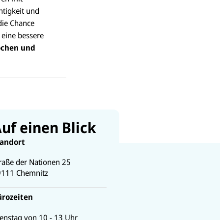
htigkeit und
 die Chance
 eine bessere
ochen und
uf einen Blick
tandort
raße der Nationen 25
9111
Chemnitz
ürozeiten
enstag von 10 - 13 Uhr