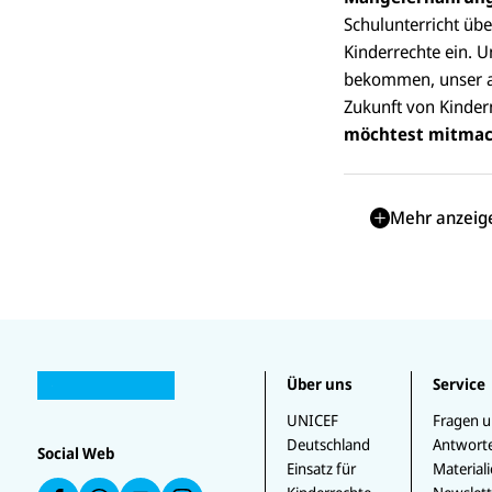
Schulunterricht übe
Kinderrechte ein. U
bekommen, unser al
Zukunft von Kinder
möchtest mitmac
Mehr anzeig
U
U
N
Über uns
Service
U
N
U
I
U
N
I
N
C
N
U
IC
C
IC
UNICEF
Fragen 
E
I
N
E
E
E
Deutschland
Antwort
F
C
I
Social Web
F
F
F
a
Einsatz für
Material
E
C
a
a
a
u
F
E
uf
u
uf