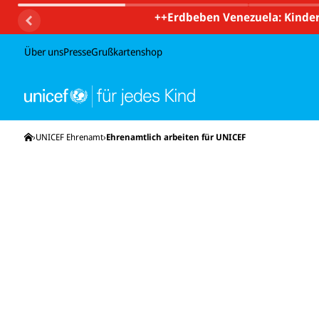
++
Erdbeben Venezuela: Kinder
Über uns
Presse
Grußkartenshop
Startseite
UNICEF Ehrenamt
Ehrenamtlich arbeiten für UNICEF