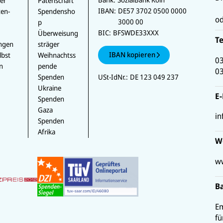
er
Patenschaft
IBAN:
DE57 3702 0500 0000
en-
Spendensho
od
3000 00
p
BIC:
BFSWDE33XXX
Überweisung
T
ungen
sträger
IBAN kopieren
lbst
Weihnachtss
0
n
pende
0
USt-IdNr.:
DE 123 049 237
Spenden
Ukraine
E
Spenden
Gaza
in
Spenden
Afrika
W
ww
B
Em
fü