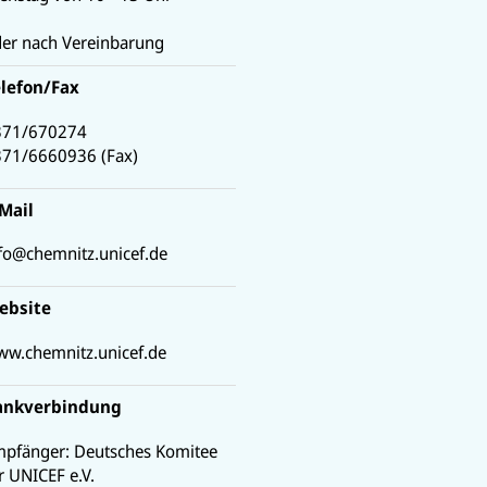
er nach Vereinbarung
elefon
/
Fax
371/670274
371/6660936
(
Fax
)
-Mail
fo@chemnitz.unicef.de
ebsite
w.chemnitz.unicef.de
ankverbindung
pfänger: Deutsches Komitee
r UNICEF e.V.