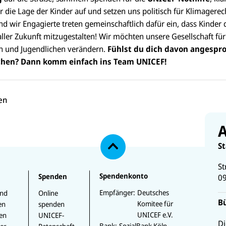
r die Lage der Kinder auf und setzen uns politisch für Klimagerec
nd wir Engagierte treten gemeinschaftlich dafür ein, dass Kinder
ler Zukunft mitzugestalten! Wir möchten unsere Gesellschaft für
n und Jugendlichen verändern.
Fühlst du dich davon angespr
hen? Dann komm einfach ins Team UNICEF!
en
N
a
A
c
h
S
o
b
St
e
Spendenkonto
Spenden
0
n
Empfänger:
Deutsches
und
Online
B
Komitee für
en
spenden
UNICEF e.V.
ien
UNICEF-
Di
Bank:
SozialBank Köln