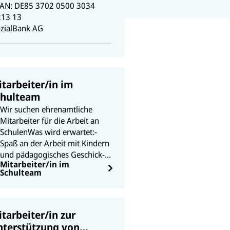
BAN: DE85 3702 0500 3034
213 13
zialBank AG
tarbeiter/in im
chulteam
Wir suchen ehrenamtliche
Mitarbeiter für die Arbeit an
Schulen
Was wird erwartet:
-
Spaß an der Arbeit mit Kindern
und pädagogisches Geschick
-
Mitarbeiter/in im
Mitarbeit bei der Erarbeitung
Schulteam
und Gestaltung von
Unterrichtseinheiten
-
Teamfähigkeit
- flexibler Einsatz
für maximal 10 - 15 Stunden im
tarbeiter/in zur
Monat
Die ehrenamtliche
nterstützung von