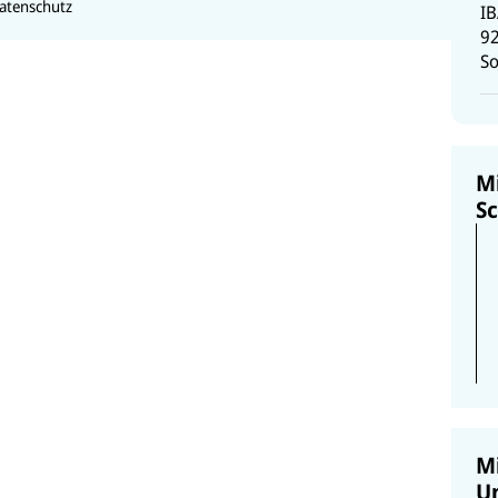
atenschutz
I
9
So
Mi
S
Mi
U