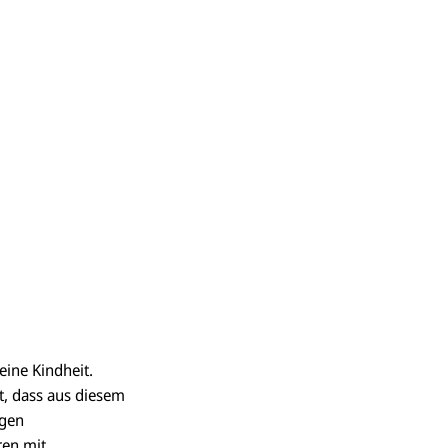
!
eine Kindheit.
it, dass aus diesem
egen
ären mit