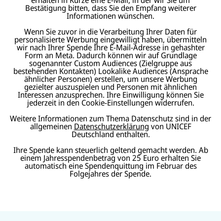
Bestätigung bitten, dass Sie den Empfang weiterer
Informationen wünschen.
Wenn Sie zuvor in die Verarbeitung Ihrer Daten für
personalisierte Werbung eingewilligt haben, übermitteln
wir nach Ihrer Spende Ihre E-Mail-Adresse in gehashter
Form an Meta. Dadurch können wir auf Grundlage
sogenannter Custom Audiences (Zielgruppe aus
bestehenden Kontakten) Lookalike Audiences (Ansprache
ähnlicher Personen) erstellen, um unsere Werbung
gezielter auszuspielen und Personen mit ähnlichen
Interessen anzusprechen. Ihre Einwilligung können Sie
jederzeit in den Cookie-Einstellungen widerrufen.
Weitere Informationen zum Thema Datenschutz sind in der
allgemeinen
Datenschutzerklärung
von UNICEF
Deutschland enthalten.
Ihre Spende kann steuerlich geltend gemacht werden. Ab
einem Jahresspendenbetrag von 25 Euro erhalten Sie
automatisch eine Spendenquittung im Februar des
Folgejahres der Spende.
N
U
U
a
U
N
N
U