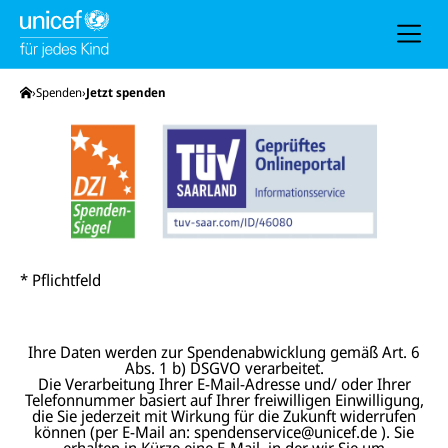
h
e
u
n
d
N
Startseite
Spenden
Jetzt spenden
a
v
i
g
a
t
i
o
n
* Pflichtfeld
Ihre Daten werden zur Spendenabwicklung gemäß Art. 6
Abs. 1 b) DSGVO verarbeitet.
Die Verarbeitung Ihrer E-Mail-Adresse und/ oder Ihrer
Telefonnummer basiert auf Ihrer freiwilligen Einwilligung,
die Sie jederzeit mit Wirkung für die Zukunft widerrufen
können (per E-Mail an: spendenservice@unicef.de ). Sie
erhalten in Kürze eine E-Mail, in der wir Sie um