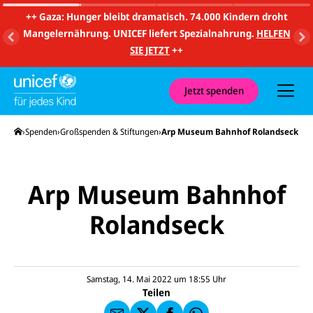
m
i
++
Gaza: Hunger bleibt dramatisch. 74.000 Kindern droht
t
Mangelernährung. UNICEF liefert Spezialnahrung.
HELFEN
S
u
SIE JETZT
++
c
h
e
u
Jetzt spenden
n
d
N
Startseite
Spenden
Großspenden & Stiftungen
Arp Museum Bahnhof Rolandseck
a
v
i
g
a
Arp Museum Bahnhof
t
i
o
Rolandseck
E-
U
n
M
N
ai
U
I
l
N
C
a
U
IC
E
n
N
E
F
Samstag, 14. Mai 2022 um 18:55
Uhr
U
I
F
a
Teilen
N
C
a
u
I
E
uf