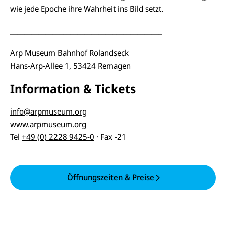
wie jede Epoche ihre Wahrheit ins Bild setzt.
___________________________________________
Arp Museum Bahnhof Rolandseck
Hans-Arp-Allee 1, 53424 Remagen
Information
&
Tickets
info@arpmuseum.org
www.arpmuseum.org
Tel
+49 (0) 2228 9425-0
· Fax -21
Öffnungszeiten & Preise
E-
U
M
N
ai
U
I
l
N
C
a
U
IC
E