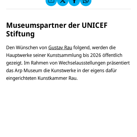
f
C
F
W
F
E
a
h
a
F
u
at
c
s
f
s
e
e
X
a
Museumspartner der UNICEF
b
n
p
o
Stiftung
d
p
o
e
k
n
Den Wünschen von
Gustav Rau
folgend, werden die
Hauptwerke seiner Kunstsammlung bis 2026 öffentlich
gezeigt. Im Rahmen von Wechselausstellungen präsentiert
das Arp Museum die Kunstwerke in der eigens dafür
eingerichteten Kunstkammer Rau.