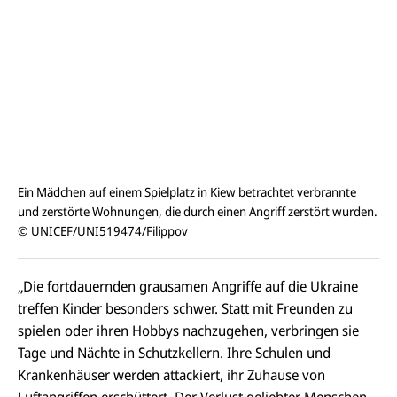
n
Ein Mädchen auf einem Spielplatz in Kiew betrachtet verbrannte
und zerstörte Wohnungen, die durch einen Angriff zerstört wurden.
© UNICEF/UNI519474/Filippov
„Die fortdauernden grausamen Angriffe auf die Ukraine
treffen Kinder besonders schwer. Statt mit Freunden zu
spielen oder ihren Hobbys nachzugehen, verbringen sie
Tage und Nächte in Schutzkellern. Ihre Schulen und
Krankenhäuser werden attackiert, ihr Zuhause von
Luftangriffen erschüttert. Der Verlust geliebter Menschen,