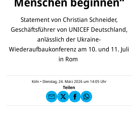
Menschen beginnen“
Statement von Christian Schneider,
Geschäftsführer von UNICEF Deutschland,
anlässlich der Ukraine-
Wiederaufbaukonferenz am 10. und 11. Juli
E-
U
in Rom
M
N
ai
U
I
l
N
C
a
U
IC
E
n
N
E
F
Köln
•
Dienstag, 24. März 2026 um 14:05
Uhr
U
I
F
a
Teilen
N
C
a
u
I
E
uf
f
C
F
W
F
E
a
h
a
F
u
at
c
s
f
s
e
e
X
a
b
n
p
o
d
p
o
e
k