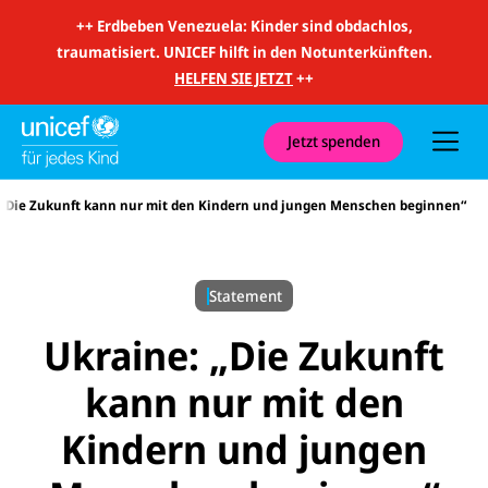
m
i
++
Erdbeben Venezuela: Kinder sind obdachlos,
t
traumatisiert. UNICEF hilft in den Notunterkünften.
S
u
HELFEN SIE JETZT
++
c
h
e
u
Jetzt spenden
n
d
N
 „Die Zukunft kann nur mit den Kindern und jungen Menschen beginnen“
a
v
i
g
a
Statement
t
i
o
Ukraine: „Die Zukunft
n
kann nur mit den
Kindern und jungen