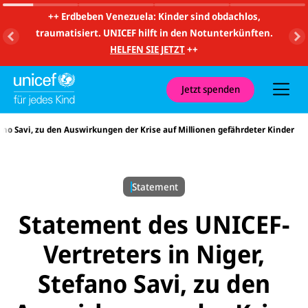
m
i
++
Erdbeben Venezuela: Kinder sind obdachlos,
t
traumatisiert. UNICEF hilft in den Notunterkünften.
S
u
HELFEN SIE JETZT
++
c
h
e
u
Jetzt spenden
n
d
N
fano Savi, zu den Auswirkungen der Krise auf Millionen gefährdeter Kinder
a
v
i
g
a
Statement
t
i
o
Statement des UNICEF-
n
Vertreters in Niger,
Stefano Savi, zu den