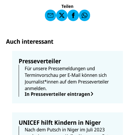
F
U
I
F
a
Teilen
N
C
a
u
I
E
uf
f
C
F
W
F
E
a
h
a
F
u
at
c
s
f
s
e
e
X
a
b
Auch interessant
n
p
o
d
p
o
e
k
n
Presseverteiler
Für unsere Pressemeldungen und
Terminvorschau per E-Mail können sich
Journalist*innen auf dem Presseverteiler
anmelden.
In Presseverteiler eintragen
UNICEF hilft Kindern in Niger
Nach dem Putsch in Niger im Juli 2023