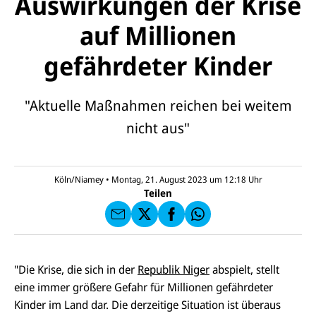
Auswirkungen der Krise
auf Millionen
gefährdeter Kinder
"Aktuelle Maßnahmen reichen bei weitem
E-
U
nicht aus"
M
N
ai
U
I
l
N
C
a
U
IC
E
n
N
E
F
Köln/Niamey
•
Montag, 21. August 2023 um 12:18
Uhr
U
I
F
a
Teilen
N
C
a
u
I
E
uf
f
C
F
W
F
E
a
h
a
F
u
at
c
s
f
s
e
e
X
a
"Die Krise, die sich in der
Republik Niger
abspielt, stellt
b
n
p
o
eine immer größere Gefahr für Millionen gefährdeter
d
p
o
e
Kinder im Land dar. Die derzeitige Situation ist überaus
k
n