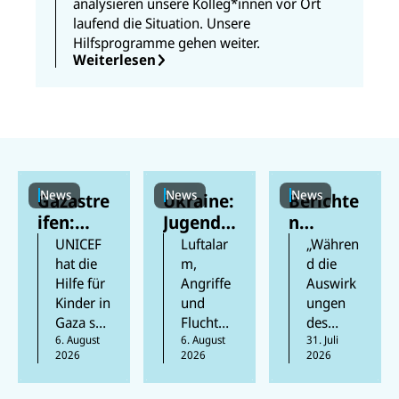
analysieren unsere Kolleg*innen vor Ort
laufend die Situation. Unsere
Hilfsprogramme gehen weiter.
Weiterlesen
News
News
News
Gazastre
Ukraine:
Berichte
ifen:
Jugendli
n
Berichte
che
zufolge
UNICEF
Luftalar
„Währen
n
feiern
mehr als
hat die
m,
d die
Hilfe für
Angriffe
Auswirk
zufolge
ihren
2.500
Kinder in
und
ungen
mindest
Schulabs
Kinder
Gaza seit
Flucht
des
ens 300
chluss
im Iran
Beginn
6. August
prägen
6. August
Krieges
31. Juli
Kinder
inmitten
von den
2026
2026
2026
der
das
im Iran
in den
des
Folgen
Waffenr
Aufwach
und in
vergang
Krieges
des