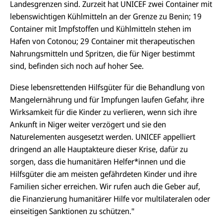
Landesgrenzen sind. Zurzeit hat UNICEF zwei Container mit
lebenswichtigen Kühlmitteln an der Grenze zu Benin; 19
Container mit Impfstoffen und Kühlmitteln stehen im
Hafen von Cotonou; 29 Container mit therapeutischen
Nahrungsmitteln und Spritzen, die für Niger bestimmt
sind, befinden sich noch auf hoher See.
Diese lebensrettenden Hilfsgüter für die Behandlung von
Mangelernährung und für Impfungen laufen Gefahr, ihre
Wirksamkeit für die Kinder zu verlieren, wenn sich ihre
Ankunft in Niger weiter verzögert und sie den
Naturelementen ausgesetzt werden. UNICEF appelliert
dringend an alle Hauptakteure dieser Krise, dafür zu
sorgen, dass die humanitären Helfer*innen und die
Hilfsgüter die am meisten gefährdeten Kinder und ihre
E-
U
Familien sicher erreichen. Wir rufen auch die Geber auf,
M
N
ai
U
die Finanzierung humanitärer Hilfe vor multilateralen oder
I
l
N
C
einseitigen Sanktionen zu schützen."
a
U
IC
E
n
N
E