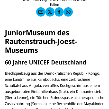
F
U
I
F
a
Teilen
N
C
a
u
I
E
uf
f
C
F
W
F
E
a
h
a
F
u
at
c
s
f
s
e
e
X
a
JuniorMuseum des
b
n
p
o
d
p
Rautenstrauch-Joest-
o
e
k
n
Museums
60 Jahre UNICEF Deutschland
Blechspielzeug aus der Demokratischen Republik Kongo,
eine Landmine aus Kambodscha, eine zerbrochene
Schultafel aus Angola, verrußtes Kochgeschirr aus einem
D
i
ausgebombten Einfamilienhaus (Irak), ein Diamantensieb
e
(Sierra Leone), ein Tütchen Erdnusspaste als therapeutische
G
a
Zusatznahrung (Somalia), eine Rechenhilfe der Mayakinder
l