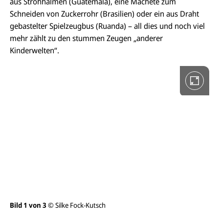
aus Strohhalmen (Guatemala), eine Machete zum
e
r
Schneiden von Zuckerrohr (Brasilien) oder ein aus Draht
i
gebastelter Spielzeugbus (Ruanda) – all dies und noch viel
e
i
mehr zählt zu den stummen Zeugen „anderer
n
V
Kinderwelten“.
o
l
l
b
i
l
d
a
n
s
i
c
h
t
ö
f
f
n
e
Bild 1 von 3
© Silke Fock-Kutsch
Bil
n