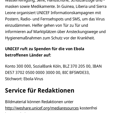
masken sowie Medikamente. In Guinea, Liberia und Sierra
Leone organisiert UNICEF Informationskampagnen mit
Postern, Radio- und Fernsehspots und SMS, um das Virus
einzudämmen. Helfer gehen von Tür zu Tür und
informieren auf Marktplätzen über Ansteckungswege und
Hygienemaßnahmen zum Schutz vor der Krankheit.
UNICEF ruft zu Spenden für die von Ebola
betroffenen Länder auf:
Konto 300 000, SozialBank Köln, BLZ 370 205 00, IBAN
DE57 3702 0500 0000 3000 00, BIC BFSWDE33,
Stichwort: Ebola-Virus
Service für Redaktionen
E-
U
Bildmaterial können Redaktionen unter
M
N
ai
U
http://weshare.unicef.org/mediaresources
kostenfrei
I
l
N
C