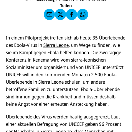
F
U
I
F
a
Teilen
N
C
a
u
I
E
uf
f
C
F
W
F
E
a
h
a
F
u
at
c
s
f
s
e
e
X
a
In einem Pilotprojekt treffen sich ab heute 35 Überlebende
b
n
p
o
des Ebola-Virus in
Sierra Leone
, um Wege zu finden, wie
d
p
o
e
sie im Kampf gegen Ebola helfen können. Die zweitägige
k
n
Konferenz in Kenema wird vom sierra-leonischen
Sozialministerium organisiert und von UNICEF unterstützt.
UNICEF will in den kommenden Monaten 2.500 Ebola-
Überlebende in Sierra Leone schulen, um andere
betroffene Familien zu unterstützen. Ebola-Überlebende
sind immun gegen die Krankheit und müssen deshalb
keine Angst vor einer erneuten Ansteckung haben.
Überlebende des Virus werden häufig ausgegrenzt. Laut
einer aktuellen Befragung von UNICEF geben 96 Prozent
der Haushalte in Sierra Leone an, dass Menschen mit