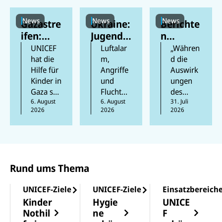
News
News
News
Gazastre
Ukraine:
Berichte
ifen:
Jugendli
n
Berichte
che
zufolge
UNICEF
Luftalar
„Währen
n
feiern
mehr als
hat die
m,
d die
Hilfe für
Angriffe
Auswirk
zufolge
ihren
2.500
Kinder in
und
ungen
mindest
Schulabs
Kinder
Gaza seit
Flucht
des
ens 300
chluss
im Iran
Beginn
6. August
prägen
6. August
Krieges
31. Juli
Kinder
inmitten
von den
2026
2026
2026
der
das
im Iran
in den
des
Folgen
Waffenr
Aufwach
und in
vergang
Krieges
des
uhe
sen der
den
enen
andauer
ausgewe
Kinder in
Nachbarl
300
nden
itet und
der
ändern
Tagen
Krieges
Rund ums Thema
erreicht
Ukraine.
immer
getötet
betroffe
mehr
UNICEF-
stärker
UNICEF-Ziele
UNICEF-Ziele
Einsatzbereich
n
Kinder
Teams
zu
mit
leisten
spüren
Kinder
Hygie
UNICE
Spezialn
Nothilfe
sind,
Nothil
ne
F