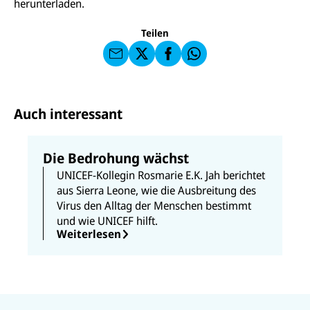
herunterladen.
a
U
IC
E
n
N
E
F
U
I
F
a
Teilen
N
C
a
u
I
E
uf
f
C
F
W
F
E
a
h
a
F
u
at
c
s
f
s
e
e
X
a
b
Auch interessant
n
p
o
d
p
o
e
k
n
Die Bedrohung wächst
UNICEF-Kollegin Rosmarie E.K. Jah berichtet
aus Sierra Leone, wie die Ausbreitung des
Virus den Alltag der Menschen bestimmt
und wie UNICEF hilft.
Weiterlesen