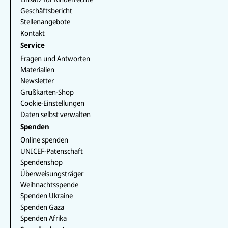
e
der
k
n
Geschäftsbericht
Kinder.
Stellenangebote
Kontakt
Service
Fragen und Antworten
Materialien
Newsletter
Grußkarten-Shop
Cookie-Einstellungen
Daten selbst verwalten
Spenden
Online spenden
UNICEF-Patenschaft
Spendenshop
Überweisungsträger
Weihnachtsspende
Spenden Ukraine
Spenden Gaza
Spenden Afrika