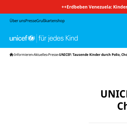
++
Erdbeben Venezuela: Kinder
Über uns
Presse
Grußkartenshop
Startseite
Informieren
Aktuelles
Presse
UNICEF: Tausende Kinder durch Polio, Ch
UNICE
C