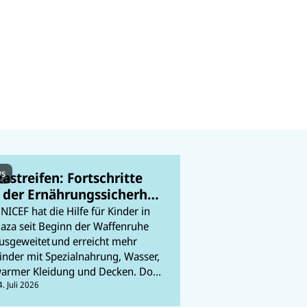
s
astreifen: Fortschritte
 der Ernährungssicherheit
 Kinder – Lage bleibt
NICEF hat die Hilfe für Kinder in
gil
aza seit Beginn der Waffenruhe
usgeweitet und erreicht mehr
inder mit Spezialnahrung, Wasser,
armer Kleidung und Decken. Doch
ie humanitäre Lage ist weiterhin
4. Juli 2026
atastrophal. In unserem Ticker