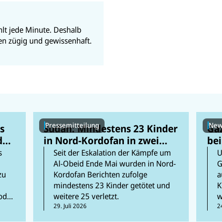
e
k
n
n
lt jede Minute. Deshalb
en zügig und gewissenhaft.
Pressemitteilung
New
s
Sudan: Mindestens 23 Kinder
Gaz
den
in Nord-Kordofan in zwei
bei
Monaten getötet, 25 verletzt
für
s
Seit der Eskalation der Kämpfe um
U
fra
Al-Obeid Ende Mai wurden in Nord-
G
zu
Kordofan Berichten zufolge
a
mindestens 23 Kinder getötet und
K
oder
weitere 25 verletzt.
w
29. Juli 2026
d
2
k