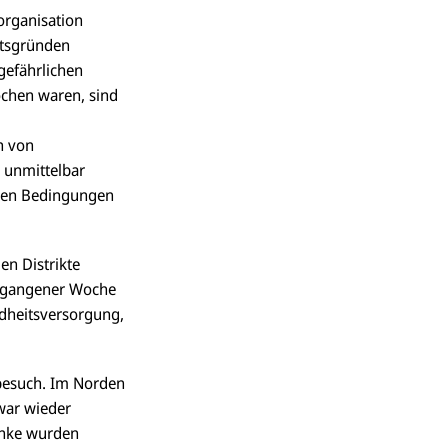
organisation
itsgründen
gefährlichen
ochen waren, sind
h von
r unmittelbar
chen Bedingungen
en Distrikte
ergangener Woche
ndheitsversorgung,
lbesuch. Im Norden
zwar wieder
Bänke wurden