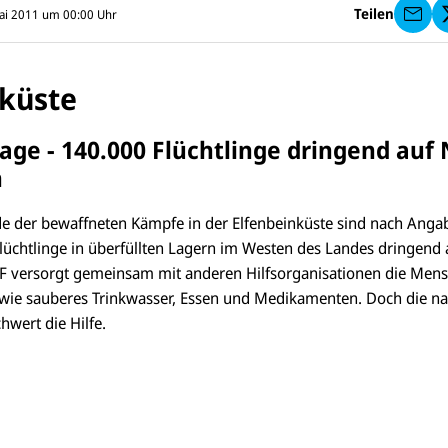
I
Teilen
Mai 2011 um 00:00
Uhr
C
E
F
s
e
nküste
n
d
e
age - 140.000 Flüchtlinge dringend auf 
n
n
e der bewaffneten Kämpfe in der Elfenbeinküste sind nach Ang
lüchtlinge in überfüllten Lagern im Westen des Landes dringend a
 versorgt gemeinsam mit anderen Hilfsorganisationen die Mens
wie sauberes Trinkwasser, Essen und Medikamenten. Doch die na
hwert die Hilfe.