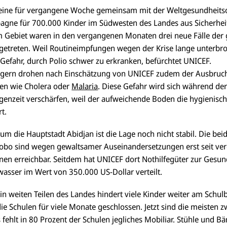
eine für vergangene Woche gemeinsam mit der Weltgesundheits
agne für 700.000 Kinder im Südwesten des Landes aus Sicherhe
m Gebiet waren in den vergangenen Monaten drei neue Fälle der 
etreten. Weil Routineimpfungen wegen der Krise lange unterbr
in Gefahr, durch Polio schwer zu erkranken, befürchtet UNICEF.
lagern drohen nach Einschätzung von UNICEF zudem der Ausbruc
ten wie Cholera oder
Malaria
. Diese Gefahr wird sich während de
enzeit verschärfen, weil der aufweichende Boden die hygienis
t.
um die Hauptstadt Abidjan ist die Lage noch nicht stabil. Die beid
bo sind wegen gewaltsamer Auseinandersetzungen erst seit v
onen erreichbar. Seitdem hat UNICEF dort Nothilfegüter zur Gesu
asser im Wert von 350.000 US-Dollar verteilt.
in weiten Teilen des Landes hindert viele Kinder weiter am Schu
e Schulen für viele Monate geschlossen. Jetzt sind die meisten 
s fehlt in 80 Prozent der Schulen jegliches Mobiliar. Stühle und 