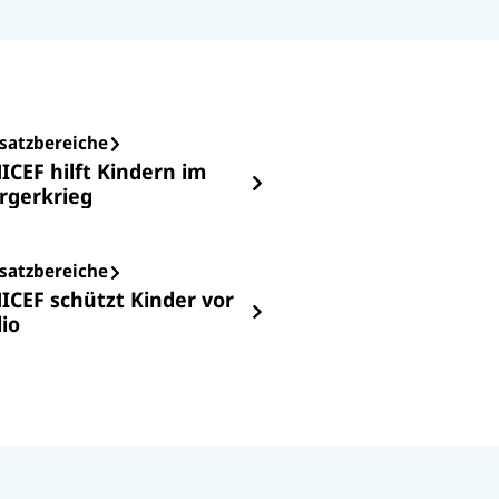
rfahren Sie mehr zur aktuellen
age der Kinder.
satzbereiche
ICEF hilft Kindern im
rgerkrieg
satzbereiche
ICEF schützt Kinder vor
lio