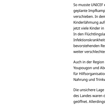
So musste UNICEF 
geplante Impfkamp
verschieben. In de
Kinderlähmung aufg
jetzt viele Kinder 
In den Flüchtlings
Infektionskrankhei
bevorstehenden Reg
weiter verschlechter
Auch in der Region 
Youpougon und Abo
für Hilfsorganisati
Nahrung und Trinkw
Die unsichere Lage 
des Landes waren di
geöffnet. Allerding