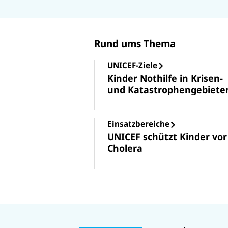
Häusern, Schulen und Gemeind
Rund ums Thema
UNICEF-Ziele
Kinder Nothilfe in Krisen-
und Katastrophengebiete
Einsatzbereiche
UNICEF schützt Kinder vor
Cholera
U
U