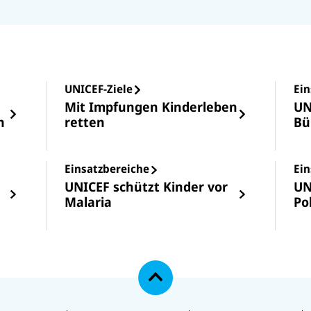
en.
e
L
UNICEF-Ziele
Ein
Mit Impfungen Kinderleben
UN
n
retten
Bü
Einsatzbereiche
Ein
UNICEF schützt Kinder vor
UN
Malaria
Po
N
a
c
h
o
b
e