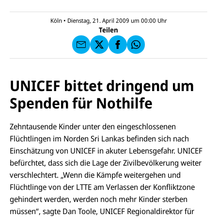
l
N
C
a
U
IC
E
n
N
E
F
Köln
•
Dienstag, 21. April 2009 um 00:00
Uhr
U
I
F
a
Teilen
N
C
a
u
I
E
uf
f
C
F
W
F
E
a
h
a
F
u
at
c
s
f
s
e
e
X
a
UNICEF bittet dringend um
b
n
p
o
d
p
Spenden für Nothilfe
o
e
k
n
Zehntausende Kinder unter den eingeschlossenen
Flüchtlingen im Norden Sri Lankas befinden sich nach
Einschätzung von UNICEF in akuter Lebensgefahr. UNICEF
befürchtet, dass sich die Lage der Zivilbevölkerung weiter
verschlechtert. „Wenn die Kämpfe weitergehen und
Flüchtlinge von der LTTE am Verlassen der Konfliktzone
gehindert werden, werden noch mehr Kinder sterben
müssen“, sagte Dan Toole, UNICEF Regionaldirektor für