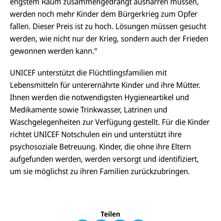
engstem Raum zusammengedrängt ausharren müssen,
werden noch mehr Kinder dem Bürgerkrieg zum Opfer
fallen. Dieser Preis ist zu hoch. Lösungen müssen gesucht
werden, wie nicht nur der Krieg, sondern auch der Frieden
gewonnen werden kann.“
UNICEF unterstützt die Flüchtlingsfamilien mit
Lebensmitteln für unterernährte Kinder und ihre Mütter.
Ihnen werden die notwendigsten Hygieneartikel und
Medikamente sowie Trinkwasser, Latrinen und
Waschgelegenheiten zur Verfügung gestellt. Für die Kinder
richtet UNICEF Notschulen ein und unterstützt ihre
psychosoziale Betreuung. Kinder, die ohne ihre Eltern
aufgefunden werden, werden versorgt und identifiziert,
E-
U
M
um sie möglichst zu ihren Familien zurückzubringen.
N
ai
U
I
l
N
C
a
U
IC
E
n
N
E
F
U
I
F
a
Teilen
N
C
a
u