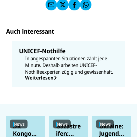
I
E
uf
f
C
F
W
F
E
a
h
a
F
u
at
c
s
f
s
e
e
X
a
b
Auch interessant
n
p
o
d
p
o
e
k
n
UNICEF-Nothilfe
In angespannten Situationen zählt jede
Minute. Deshalb arbeiten UNICEF-
Nothilfeexperten zügig und gewissenhaft.
Weiterlesen
News
News
News
DR
Gazastre
Ukraine:
Kongo:
ifen:
Jugendli