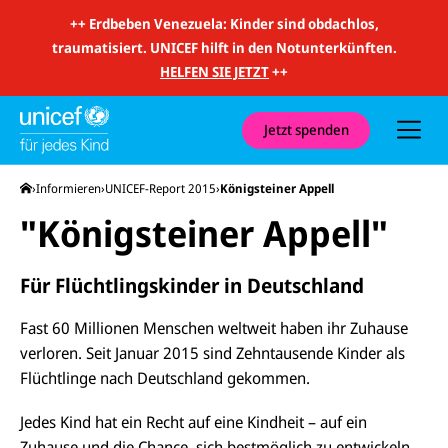
m
i
++
Erdbeben Venezuela: Kinder sind obdachlos,
t
traumatisiert. UNICEF hilft in den Notunterkünften.
S
u
HELFEN SIE JETZT
++
c
h
e
u
Jetzt spenden
n
d
N
Startseite
Informieren
UNICEF-Report 2015
Königsteiner Appell
a
v
"Königsteiner Appell"
i
g
a
t
Für Flüchtlingskinder in Deutschland
i
o
n
Fast 60 Millionen Menschen weltweit haben ihr Zuhause
verloren. Seit Januar 2015 sind Zehntausende Kinder als
Flüchtlinge nach Deutschland gekommen.
Jedes Kind hat ein Recht auf eine Kindheit – auf ein
Zuhause und die Chance, sich bestmöglich zu entwickeln.