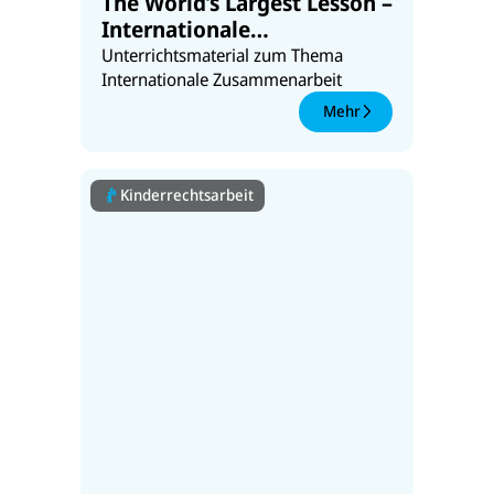
The World’s Largest Lesson –
Internationale
Zusammenarbeit fördern
Unterrichtsmaterial zum Thema
Internationale Zusammenarbeit
Mehr
Kinderrechtsarbeit