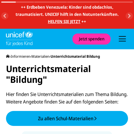
m
i
++
Erdbeben Venezuela: Kinder sind obdachlos,
t
traumatisiert. UNICEF hilft in den Notunterkünften.
S
u
HELFEN SIE JETZT
++
c
h
e
u
Jetzt spenden
n
d
N
Startseite
Informieren
Materialien
Unterrichtsmaterial Bildung
a
v
Unterrichtsmaterial
i
g
"Bildung"
a
t
i
o
Hier finden Sie Unterrichtsmaterialien zum Thema Bildung.
n
Weitere Angebote finden Sie auf den folgenden Seiten:
Zu allen Schul-Materialien