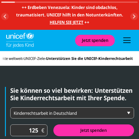
m
i
++
Erdbeben Venezuela: Kinder sind obdachlos,
t
traumatisiert. UNICEF hilft in den Notunterkünften.
S
u
HELFEN SIE JETZT
++
c
h
e
u
Jetzt spenden
n
d
N
jekte weltweit
UNICEF-Ziele
Unterstützen Sie die UNICEF-Kinderrechtsarbeit
a
v
i
g
a
t
Sie können so viel bewirken: Unterstützen
i
o
Sie Kinderrechtsarbeit mit Ihrer Spende.
n
S
p
e
n
S
€
d
Jetzt spenden
p
e
e