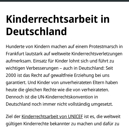
n
n
z
d
w
e
e
Kinderrechtsarbeit in
n
c
b
k
e
Deutschland
t
r
a
g
Hunderte von Kindern machen auf einem Protestmarsch in
Frankfurt lautstark auf weltweite Kinderrechtsverletzungen
aufmerksam. Einsatz für Kinder lohnt sich und führt zu
wichtigen Verbesserungen – auch in Deutschland: Seit
2000 ist das Recht auf gewaltfreie Erziehung bei uns
garantiert. Und Kinder von unverheirateten Eltern haben
heute die gleichen Rechte wie die von verheirateten.
Dennoch ist die UN-Kinderrechtskonvention in
Deutschland noch immer nicht vollständig umgesetzt.
Ziel der
Kinderrechtsarbeit von UNICEF
ist es, die weltweit
gültigen Kinderrechte bekannter zu machen und dafür zu