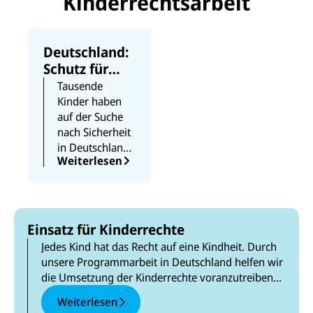
Kinderrechtsarbeit
Deutschland:
Schutz für
geflüchtete
Tausende
Kinder
Kinder haben
auf der Suche
nach Sicherheit
in Deutschland
Weiterlesen
Asyl beantragt.
Jedes von ihnen
hat das Recht
auf Schutz, eine
kindgerechte
Einsatz für Kinderrechte
Umgebung,
Jedes Kind hat das Recht auf eine Kindheit. Durch
Bildung und
unsere Programmarbeit in Deutschland helfen wir
Gesundheitsver
die Umsetzung der Kinderrechte voranzutreiben
sorgung.
und die Teilhabe von Kindern und Jugendlichen zu
Weiterlesen
fördern.