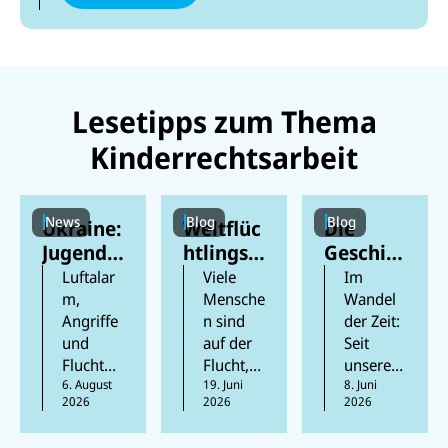
Lesetipps zum Thema
Kinderrechtsarbeit
News
Blog
Blog
Ukraine:
Weltflüc
Die
Jugendli
htlingst
Geschic
che
ag:
hte des
Luftalar
Viele
Im
feiern
Ursprun
UNICEF-
m,
Mensche
Wandel
Angriffe
n sind
der Zeit:
ihren
g, Ziele
Logos
und
auf der
Seit
Schulabs
und
Flucht
Flucht,
unserer
chluss
Hintergr
prägen
6. August
darunter
19. Juni
Gründun
8. Juni
inmitten
ünde
2026
2026
2026
das
Millione
g vor 80
des
Aufwach
n Kinder.
Jahren
Krieges