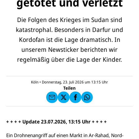
getötet und verletzt
Die Folgen des Krieges im Sudan sind
katastrophal. Besonders in Darfur und
Kordofan
ist die Lage dramatisch. In
unserem Newsticker berichten wir
E-
U
regelmäßig über die Lage der Kinder.
M
N
ai
U
I
l
N
C
a
U
IC
E
n
N
E
F
Köln
•
Donnerstag, 23. Juli 2026 um 13:15
Uhr
U
I
F
a
Teilen
N
C
a
u
I
E
uf
f
C
F
W
F
E
a
h
a
F
u
at
c
s
f
s
e
e
X
a
+ + + + Update 23.07.2026, 13:15 Uhr + + + +
b
n
p
o
d
p
o
e
Ein Drohnenangriff auf einen Markt in Ar-
Rahad
, Nord-
k