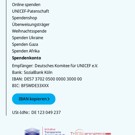
aktuelle
Online spenden
n Lage
UNICEF-Patenschaft
der
Spendenshop
Kinder.
Überweisungsträger
Weihnachtsspende
Spenden Ukraine
Spenden Gaza
Spenden Afrika
Spendenkonto
Empfänger:
Deutsches Komitee für UNICEF e.V.
Bank:
SozialBank Köln
IBAN:
DE57 3702 0500 0000 3000 00
BIC:
BFSWDE33XXX
IBAN kopieren
USt-IdNr.:
DE 123 049 237