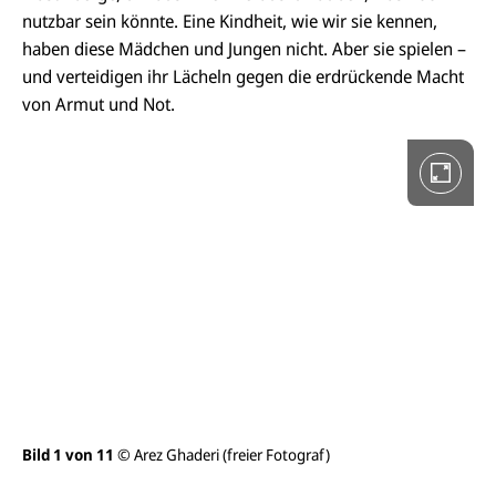
r
nutzbar sein könnte. Eine Kindheit, wie wir sie kennen,
i
haben diese Mädchen und Jungen nicht. Aber sie spielen –
e
i
und verteidigen ihr Lächeln gegen die erdrückende Macht
n
V
von Armut und Not.
o
l
l
b
i
l
d
a
n
s
i
c
h
t
ö
f
f
n
e
Bild 1 von 11
© Arez Ghaderi (freier Fotograf)
Bil
n