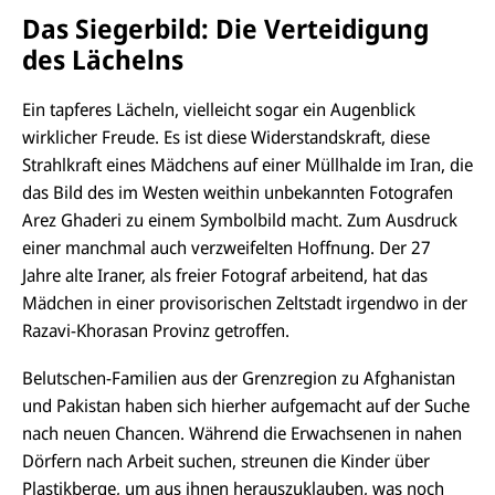
Das Siegerbild: Die Verteidigung
des Lächelns
Ein tapferes Lächeln, vielleicht sogar ein Augenblick
wirklicher Freude. Es ist diese Widerstandskraft, diese
Strahlkraft eines Mädchens auf einer Müllhalde im Iran, die
das Bild des im Westen weithin unbekannten Fotografen
Arez Ghaderi zu einem Symbolbild macht. Zum Ausdruck
einer manchmal auch verzweifelten Hoffnung. Der 27
Jahre alte Iraner, als freier Fotograf arbeitend, hat das
Mädchen in einer provisorischen Zeltstadt irgendwo in der
Razavi-Khorasan Provinz getroffen.
Belutschen-Familien aus der Grenzregion zu Afghanistan
D
i
und Pakistan haben sich hierher aufgemacht auf der Suche
e
nach neuen Chancen. Während die Erwachsenen in nahen
G
a
Dörfern nach Arbeit suchen, streunen die Kinder über
l
Plastikberge, um aus ihnen herauszuklauben, was noch
e