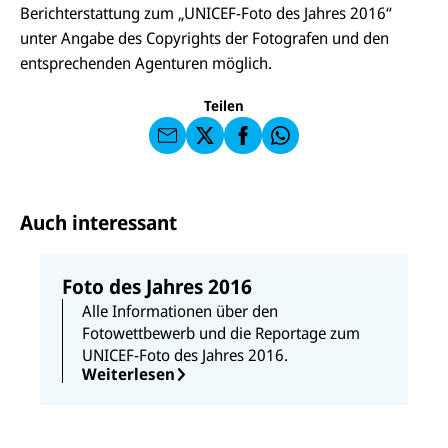
U
Berichterstattung zum „UNICEF-Foto des Jahres 2016“
M
N
ai
U
unter Angabe des Copyrights der Fotografen und den
I
l
N
C
entsprechenden Agenturen möglich.
a
U
IC
E
n
N
E
F
U
I
F
a
Teilen
N
C
a
u
I
E
uf
f
C
F
W
F
E
a
h
a
F
u
at
c
s
f
s
e
e
X
a
b
Auch interessant
n
p
o
d
p
o
e
k
n
Foto des Jahres 2016
Alle Informationen über den
Fotowettbewerb und die Reportage zum
UNICEF-Foto des Jahres 2016.
Weiterlesen