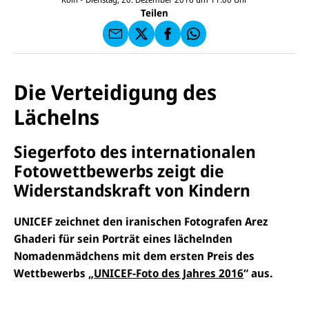
F
U
I
F
a
Teilen
N
C
a
u
I
E
uf
f
C
F
W
F
E
a
h
a
F
u
at
c
s
f
s
e
e
X
a
Die Verteidigung des
b
n
p
o
d
p
Lächelns
o
e
k
n
Siegerfoto des internationalen
Fotowettbewerbs zeigt die
Widerstandskraft von Kindern
UNICEF zeichnet den iranischen Fotografen Arez
Ghaderi für sein Porträt eines lächelnden
Nomadenmädchens mit dem ersten Preis des
Wettbewerbs „
UNICEF-Foto des Jahres 2016
“ aus.