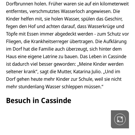
Dorfbrunnen holen. Früher waren sie auf ein kilometerweit
entferntes, verschmutztes Wasserloch angewiesen. Die
Kinder helfen mit, sie holen Wasser, spülen das Geschirr,
fegen den Hof und achten darauf, dass Wasserkrüge und
Töpfe mit Essen immer abgedeckt werden - zum Schutz vor
Fliegen, die Krankheitserreger übertragen. Die Aufklärung
D
i
im Dorf hat die Familie auch überzeugt, sich hinter dem
e
Haus eine eigene Latrine zu bauen. Das Leben in Cassinde
G
a
ist dadurch viel besser geworden: „Meine Kinder werden
l
e
seltener krank“, sagt die Mutter, Katarina Julio. „Und im
r
Dorf gehen heute mehr Kinder zur Schule, weil sie nicht
i
e
mehr stundenlang Wasser schleppen müssen.“
i
n
Besuch in Cassinde
V
o
l
l
b
i
l
d