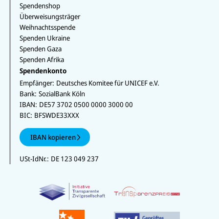
Spendenshop
Überweisungsträger
Weihnachtsspende
Spenden Ukraine
Spenden Gaza
Spenden Afrika
Spendenkonto
Empfänger:
Deutsches Komitee für UNICEF e.V.
Bank:
SozialBank Köln
IBAN:
DE57 3702 0500 0000 3000 00
BIC:
BFSWDE33XXX
IBAN kopieren
USt-IdNr.:
DE 123 049 237