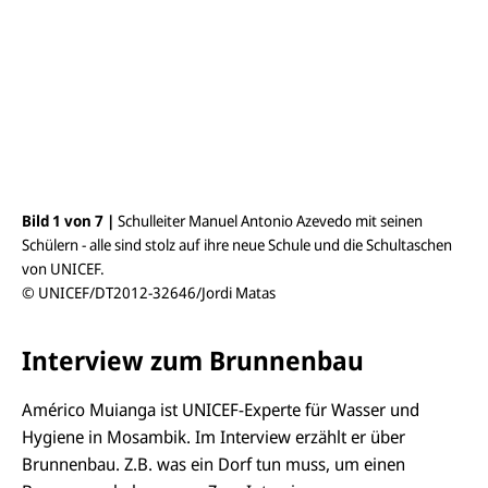
a
n
s
i
c
h
t
ö
f
f
n
e
Bild 1 von 7 |
Schulleiter Manuel Antonio Azevedo mit seinen
Bil
n
Schülern - alle sind stolz auf ihre neue Schule und die Schultaschen
gro
von UNICEF.
Kin
© UNICEF/DT2012-32646/Jordi Matas
© 
Interview zum Brunnenbau
Américo Muianga ist UNICEF-Experte für Wasser und
Hygiene in Mosambik. Im Interview erzählt er über
Brunnenbau. Z.B. was ein Dorf tun muss, um einen