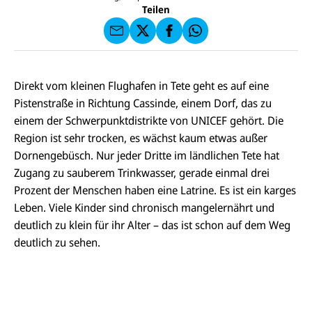
U
I
F
a
Teilen
N
C
a
u
I
E
uf
f
C
F
W
F
E
a
h
a
F
u
at
c
s
f
s
e
e
X
a
Direkt vom kleinen Flughafen in Tete geht es auf eine
b
n
p
o
Pistenstraße in Richtung Cassinde, einem Dorf, das zu
d
p
o
e
einem der Schwerpunktdistrikte von UNICEF gehört. Die
k
n
Region ist sehr trocken, es wächst kaum etwas außer
Dornengebüsch. Nur jeder Dritte im ländlichen Tete hat
Zugang zu sauberem Trinkwasser, gerade einmal drei
Prozent der Menschen haben eine Latrine. Es ist ein karges
Leben. Viele Kinder sind chronisch mangelernährt und
deutlich zu klein für ihr Alter – das ist schon auf dem Weg
deutlich zu sehen.