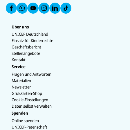
e
a
a
a
u
u
a
n
uf
u
uf
f
f
u
W
f
In
F
L
f
h
Y
st
a
i
T
at
o
a
c
n
i
s
u
g
e
k
k
Über uns
a
T
r
b
e
T
p
u
a
UNICEF Deutschland
o
d
o
p
b
m
o
I
k
Einsatz für Kinderrechte
e
k
n
Geschäftsbericht
Stellenangebote
Kontakt
Service
Fragen und Antworten
Materialien
Newsletter
Grußkarten-Shop
Cookie-Einstellungen
Daten selbst verwalten
Spenden
Online spenden
UNICEF-Patenschaft