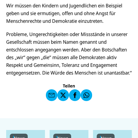
Wir müssen den Kindern und Jugendlichen ein Beispiel
geben und sie ermutigen, offen und ohne Angst für
Menschenrechte und Demokratie einzutreten.
Probleme, Ungerechtigkeiten oder Missstände in unserer
Gesellschaft müssen beim Namen genannt und
entschlossen angegangen werden. Aber den Botschaften
E-
U
des „wir“ gegen „die“ müssen alle Demokraten aktiv
M
N
ai
U
Respekt und Gemeinsinn, Toleranz und Engagement
I
l
N
C
entgegensetzen. Die Würde des Menschen ist unantastbar.“
a
U
IC
E
n
N
E
F
U
I
F
a
Teilen
N
C
a
u
I
E
uf
f
C
F
W
F
E
a
h
a
F
u
at
c
s
f
s
e
e
X
a
b
n
p
o
d
p
o
e
k
n