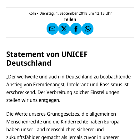
l
N
C
a
U
IC
E
n
N
E
F
Köln
•
Dienstag, 4. September 2018 um 12:15
Uhr
U
I
F
a
Teilen
N
C
a
u
I
E
uf
f
C
F
W
F
E
a
h
a
F
u
at
c
s
f
s
e
e
X
a
Statement von UNICEF
b
n
p
o
Deutschland
d
p
o
e
k
n
„Der weltweite und auch in Deutschland zu beobachtende
Anstieg von Fremdenangst, Intoleranz und Rassismus ist
erschreckend. Der Verbreitung solcher Einstellungen
stellen wir uns entgegen.
Die Werte unseres Grundgesetzes, die allgemeinen
Menschenrechte und die Kinderrechte haben Europa,
haben unser Land menschlicher, sicherer und
zukunftsfähiger gemacht als jemals zuvor in unserer