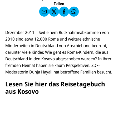
U
I
F
a
Teilen
N
C
a
u
I
E
uf
f
C
F
W
F
E
a
h
a
F
u
at
c
s
f
s
e
e
X
a
Dezember 2011 – Seit einem Rücknahmeabkommen von
b
n
p
o
2010 sind etwa 12.000 Roma und weitere ethnische
d
p
o
e
Minderheiten in Deutschland von Abschiebung bedroht,
k
n
darunter viele Kinder. Wie geht es Roma-Kindern, die aus
Deutschland in den Kosovo abgeschoben wurden? In ihrer
fremden Heimat haben sie kaum Perspektiven. ZDF-
Moderatorin Dunja Hayali hat betroffene Familien besucht.
Lesen Sie hier das Reisetagebuch
aus Kosovo