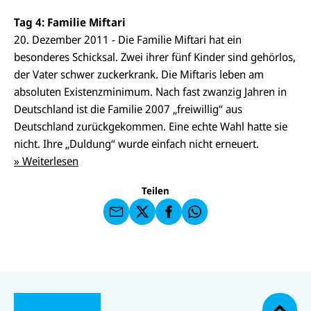
Tag 4: Familie Miftari
20. Dezember 2011 - Die Familie Miftari hat ein
besonderes Schicksal. Zwei ihrer fünf Kinder sind gehörlos,
der Vater schwer zuckerkrank. Die Miftaris leben am
absoluten Existenzminimum. Nach fast zwanzig Jahren in
Deutschland ist die Familie 2007 „freiwillig“ aus
E-
U
Deutschland zurückgekommen. Eine echte Wahl hatte sie
M
N
ai
U
nicht. Ihre „Duldung“ wurde einfach nicht erneuert.
I
l
N
C
» Weiterlesen
a
U
IC
E
n
N
E
F
U
I
F
a
Teilen
N
C
a
u
I
E
uf
f
C
F
W
F
E
a
h
a
F
u
at
c
s
f
s
e
e
X
a
N
b
U
U
n
p
a
U
o
N
N
U
d
p
c
U
N
U
o
I
I
N
e
N
I
N
k
h
C
C
I
n