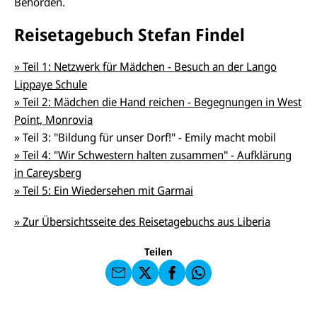
Behörden.
Reisetagebuch Stefan Findel
» Teil 1: Netzwerk für Mädchen - Besuch an der Lango
Lippaye Schule
» Teil 2: Mädchen die Hand reichen - Begegnungen in West
Point, Monrovia
» Teil 3: "Bildung für unser Dorf!" - Emily macht mobil
» Teil 4: "Wir Schwestern halten zusammen" - Aufklärung
in Careysberg
E-
U
M
» Teil 5: Ein Wiedersehen mit Garmai
N
ai
U
I
l
N
C
» Zur Übersichtsseite des Reisetagebuchs aus Liberia
a
U
IC
E
n
N
E
F
U
I
F
a
Teilen
N
C
a
u
I
E
uf
f
C
F
W
F
E
a
h
a
F
u
at
c
s
f
s