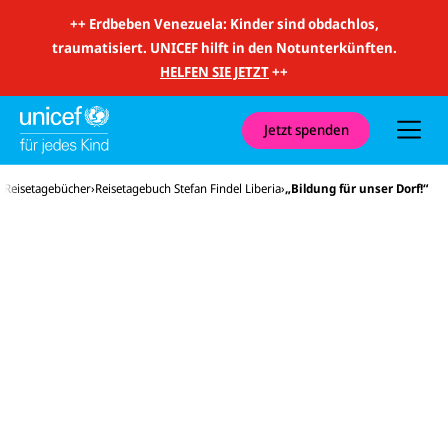
m
i
++
Erdbeben Venezuela: Kinder sind obdachlos,
t
traumatisiert. UNICEF hilft in den Notunterkünften.
S
u
HELFEN SIE JETZT
++
c
h
e
u
Jetzt spenden
n
d
N
Reisetagebücher
Reisetagebuch Stefan Findel Liberia
„Bildung für unser Dorf!“
a
v
i
g
a
t
i
o
n