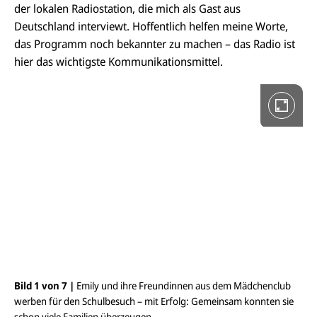
r
der lokalen Radiostation, die mich als Gast aus
i
Deutschland interviewt. Hoffentlich helfen meine Worte,
e
i
das Programm noch bekannter zu machen – das Radio ist
n
V
hier das wichtigste Kommunikationsmittel.
o
l
l
b
i
l
d
a
n
s
i
c
h
t
ö
f
f
n
e
Bild 1 von 7 |
Emily und ihre Freundinnen aus dem Mädchenclub
Bil
n
werben für den Schulbesuch – mit Erfolg: Gemeinsam konnten sie
vie
schon viele Familien überzeugen.
Bil