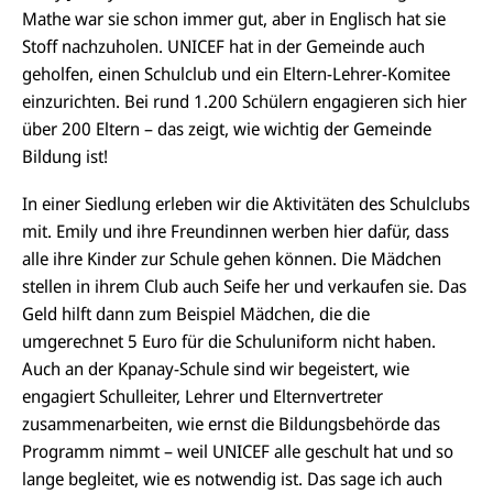
Mathe war sie schon immer gut, aber in Englisch hat sie
Stoff nachzuholen. UNICEF hat in der Gemeinde auch
geholfen, einen Schulclub und ein Eltern-Lehrer-Komitee
einzurichten. Bei rund 1.200 Schülern engagieren sich hier
über 200 Eltern – das zeigt, wie wichtig der Gemeinde
Bildung ist!
In einer Siedlung erleben wir die Aktivitäten des Schulclubs
mit. Emily und ihre Freundinnen werben hier dafür, dass
alle ihre Kinder zur Schule gehen können. Die Mädchen
stellen in ihrem Club auch Seife her und verkaufen sie. Das
Geld hilft dann zum Beispiel Mädchen, die die
umgerechnet 5 Euro für die Schuluniform nicht haben.
Auch an der Kpanay-Schule sind wir begeistert, wie
D
i
engagiert Schulleiter, Lehrer und Elternvertreter
e
zusammenarbeiten, wie ernst die Bildungsbehörde das
G
a
Programm nimmt – weil UNICEF alle geschult hat und so
l
lange begleitet, wie es notwendig ist. Das sage ich auch
e