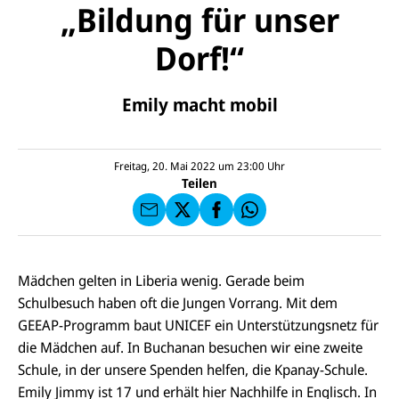
„Bildung für unser
Dorf!“
E-
U
Emily macht mobil
M
N
ai
U
I
l
N
C
a
U
IC
E
n
N
E
F
Freitag, 20. Mai 2022 um 23:00
Uhr
U
I
F
a
Teilen
N
C
a
u
I
E
uf
f
C
F
W
F
E
a
h
a
F
u
at
c
s
f
s
e
e
X
a
Mädchen gelten in Liberia wenig. Gerade beim
b
n
p
o
Schulbesuch haben oft die Jungen Vorrang. Mit dem
d
p
o
e
GEEAP-Programm baut UNICEF ein Unterstützungsnetz für
k
n
die Mädchen auf. In Buchanan besuchen wir eine zweite
Schule, in der unsere Spenden helfen, die Kpanay-Schule.
Emily Jimmy ist 17 und erhält hier Nachhilfe in Englisch. In