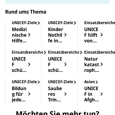
Rund ums Thema
UNICEF-Ziele
UNICEF-Ziele
Einsatzbereich
Medizi
Kinder
UNICE
nische
Nothil
F hilft
Hilfe
fe in
von
für
Krisen
Dürre
Kinder
- und
betro
Einsatzbereiche
Einsatzbereiche
Einsatzbereich
Katast
ffen
UNICE
UNICE
Natur
rophe
Kinder
F
F
katast
ngebi
n
schütz
schütz
rophe
eten
t
t
n:
Kinder
Kinder
Bedro
UNICEF-Ziele
UNICEF-Ziele
Asien
vor
vor
hung
Bildun
Saube
UNICE
Hunge
Mang
für
g für
res
F in
r
elernä
Kinder
jedes
Trinkw
Afgha
hrung
weltw
Kind
asser
nistan
eit
rettet
Möchten Sie mehr tun?