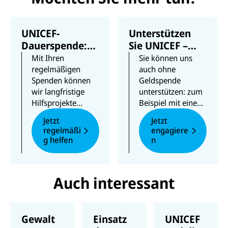
Leben
UNICEF-
Unterstützen
Dauerspende:
Sie UNICEF –
Kindern
auch ohne
Mit Ihren
Sie können uns
regelmäßig
Geldspende
regelmäßigen
auch ohne
Spenden können
Geldspende
helfen
wir langfristige
unterstützen: zum
Hilfsprojekte
Beispiel mit einem
planen und sofort
Ehrenamt oder
Jetzt
Jetzt
auf Krisen
Newsletter-Abo,
regelmäßi
engagiere
reagieren. Ihre
indem Sie an
g helfen
n
Spende wird dort
Umfragen
eingesetzt, wo
teilnehmen oder
Hilfe dringend
Inhalte in sozialen
Auch interessant
gebraucht wird.
Medien teilen.
Gewalt
Einsatz
UNICEF