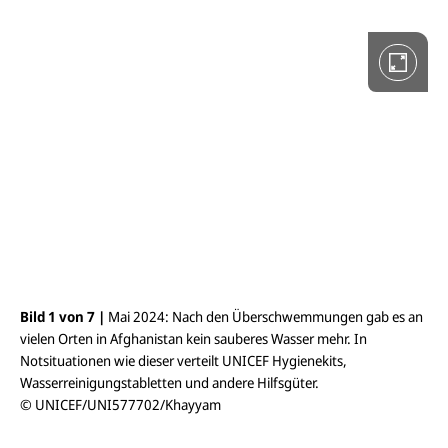
o
l
l
b
i
l
d
a
n
s
i
c
h
t
ö
f
f
n
e
Bild 1 von 7 |
Mai 2024: Nach den Überschwemmungen gab es an
Bil
n
vielen Orten in Afghanistan kein sauberes Wasser mehr. In
kra
Notsituationen wie dieser verteilt UNICEF Hygienekits,
bet
Wasserreinigungstabletten und andere Hilfsgüter.
© 
© UNICEF/UNI577702/Khayyam