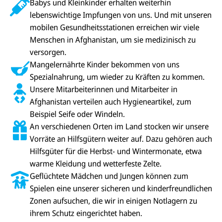
Babys und Kleinkinder erhalten weiterhin
lebenswichtige Impfungen von uns. Und mit unseren
mobilen Gesundheitsstationen erreichen wir viele
Menschen in Afghanistan, um sie medizinisch zu
versorgen.
Mangelernährte Kinder bekommen von uns
Spezialnahrung, um wieder zu Kräften zu kommen.
Unsere Mitarbeiterinnen und Mitarbeiter in
Afghanistan verteilen auch Hygieneartikel, zum
Beispiel Seife oder Windeln.
An verschiedenen Orten im Land stocken wir unsere
D
i
Vorräte an Hilfsgütern weiter auf. Dazu gehören auch
e
G
Hilfsgüter für die Herbst- und Wintermonate, etwa
a
warme Kleidung und wetterfeste Zelte.
l
e
Geflüchtete Mädchen und Jungen können zum
r
Spielen eine unserer sicheren und kinderfreundlichen
i
e
Zonen aufsuchen, die wir in einigen Notlagern zu
i
ihrem Schutz eingerichtet haben.
n
V