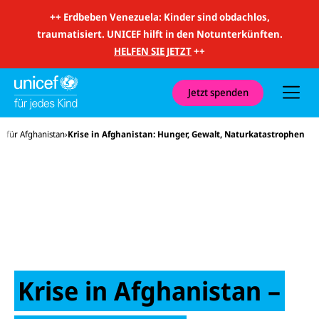
m
i
++
Erdbeben Venezuela: Kinder sind obdachlos,
t
traumatisiert. UNICEF hilft in den Notunterkünften.
S
u
HELFEN SIE JETZT
++
c
h
e
u
Jetzt spenden
n
d
N
 für Afghanistan
Krise in Afghanistan: Hunger, Gewalt, Naturkatastrophen
a
v
i
g
a
t
i
o
n
Krise in Afghanistan –
E-
U
M