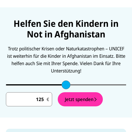
Helfen Sie den Kindern in
Not in Afghanistan
Trotz politischer Krisen oder Naturkatastrophen – UNICEF
ist weiterhin für die Kinder in Afghanistan im Einsatz. Bitte
helfen auch Sie mit Ihrer Spende. Vielen Dank für Ihre
Unterstützung!
S
€
Jetzt spenden
p
€
e
n
d
e
n
b