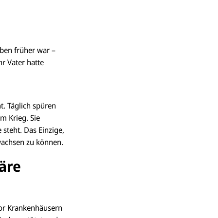
eben früher war –
hr Vater hatte
t. Täglich spüren
em Krieg. Sie
 steht. Das Einzige,
ufwachsen zu können.
äre
 vor Krankenhäusern