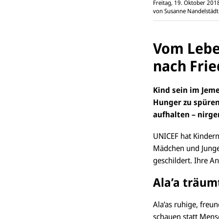
Freitag, 19. Oktober 20
von
Susanne Nandelstädt
Vom Lebe
nach Fri
Kind sein im Jem
Hunger zu spüren
aufhalten – nirge
UNICEF hat Kinder
Mädchen und Jungen
geschildert. Ihre A
Ala’a träum
Ala’as ruhige, freu
schauen statt Mensc