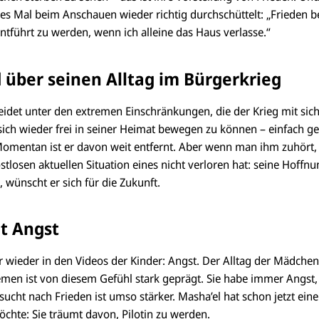
es Mal beim Anschauen wieder richtig durchschüttelt: „Frieden b
ntführt zu werden, wenn ich alleine das Haus verlasse.“
ber seinen Alltag im Bürgerkrieg
et unter den extremen Einschränkungen, die der Krieg mit sich 
 sich wieder frei in seiner Heimat bewegen zu können – einfach g
omentan ist er davon weit entfernt. Aber wenn man ihm zuhört,
ostlosen aktuellen Situation eines nicht verloren hat: seine Hoffnu
, wünscht er sich für die Zukunft.
t Angst
er wieder in den Videos der Kinder: Angst. Der Alltag der Mädche
emen ist von diesem Gefühl stark geprägt. Sie habe immer Angst,
sucht nach Frieden ist umso stärker. Masha’el hat schon jetzt ein
chte: Sie träumt davon, Pilotin zu werden.