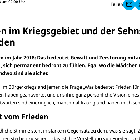
I
18 um 00:00
Uhr
Teilen
C
E
F
s
e
n im Kriegsgebiet und der Sehn
n
d
eden
e
n
en im Jahr 2018: Das bedeutet Gewalt und Zerstörung mit
, sich permanent bedroht zu fühlen. Egal wo die Mädchen 
ndwo sind sie sicher.
n im
Bürgerkriegsland Jemen
die Frage „Was bedeutet Frieden für d
 haben geantwortet und uns ihre ganz persönliche Vision eines 
ntworten sind eindringlich, manchmal traurig und haben mich seh
t vom Frieden
ndliche Stimme steht in starkem Gegensatz zu dem, was sie sagt. Z
hen sterben zu sehen – das ist ihre Vorstellung von Frieden. Und