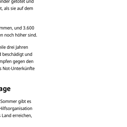
inder getötet und
, als sie auf dem
kommen, und 3.600
en noch höher sind.
le drei Jahren
nd beschädigt und
kämpfen gegen den
ls Not-Unterkünfte
Lage
m Sommer gibt es
Hilfsorganisation
s Land erreichen,