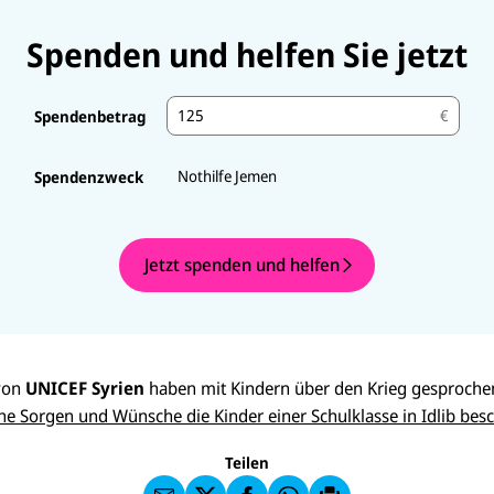
Spenden und helfen Sie jetzt
€
Spendenbetrag
Nothilfe Jemen
Spendenzweck
Jetzt spenden und helfen
E-
U
D
M
N
i
ai
U
 von
UNICEF Syrien
haben mit Kindern über den Krieg gesproche
I
e
l
N
C
s
che Sorgen und Wünsche die Kinder einer Schulklasse in Idlib besc
a
U
IC
E
e
n
N
E
F
S
U
I
F
a
e
Teilen
N
C
a
u
i
I
E
uf