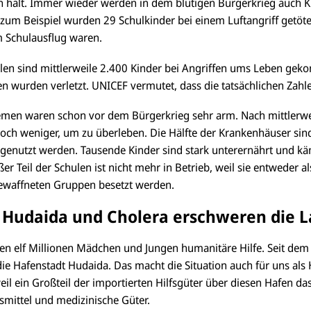
 halt. Immer wieder werden in dem blutigen Bürgerkrieg auch K
 zum Beispiel wurden 29 Schulkinder bei einem Luftangriff getötet
 Schulausflug waren.
ahlen sind mittlerweile 2.400 Kinder bei Angriffen ums Leben ge
 wurden verletzt. UNICEF vermutet, dass die tatsächlichen Zahl
men waren schon vor dem Bürgerkrieg sehr arm. Nach mittlerwei
 noch weniger, um zu überleben. Die Hälfte der Krankenhäuser si
genutzt werden. Tausende Kinder sind stark unterernährt und 
er Teil der Schulen ist nicht mehr in Betrieb, weil sie entweder a
ewaffneten Gruppen besetzt werden.
 Hudaida und Cholera erschweren die 
hen elf Millionen Mädchen und Jungen humanitäre Hilfe. Seit de
e Hafenstadt Hudaida. Das macht die Situation auch für uns als 
eil ein Großteil der importierten Hilfsgüter über diesen Hafen da
smittel und medizinische Güter.