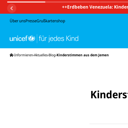
++
Erdbeben Venezuela: Kinder
Über uns
Presse
Grußkartenshop
Startseite
Informieren
Aktuelles
Blog
Kinderstimmen aus dem Jemen
Kinders