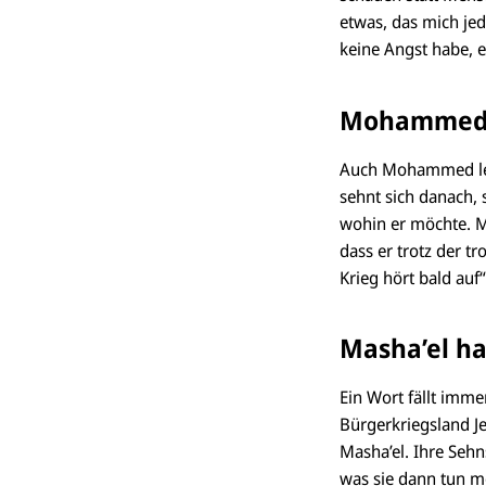
etwas, das mich jed
keine Angst habe, e
Mohammed ü
Auch Mohammed leid
sehnt sich danach,
wohin er möchte. M
dass er trotz der tr
Krieg hört bald auf“
Masha’el ha
Ein Wort fällt imm
Bürgerkriegsland J
Masha’el. Ihre Sehn
was sie dann tun mö