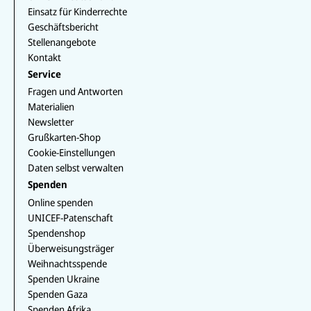
p
b
m
o
I
k
Einsatz für Kinderrechte
e
k
n
Geschäftsbericht
Stellenangebote
Kontakt
Service
Fragen und Antworten
Materialien
Newsletter
Grußkarten-Shop
Cookie-Einstellungen
Daten selbst verwalten
Spenden
Online spenden
UNICEF-Patenschaft
Spendenshop
Überweisungsträger
Weihnachtsspende
Spenden Ukraine
Spenden Gaza
Spenden Afrika