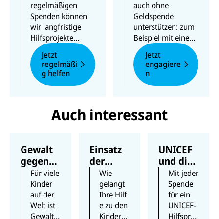
regelmäßig
Geldspende
regelmäßigen
auch ohne
Spenden können
Geldspende
helfen
wir langfristige
unterstützen: zum
Hilfsprojekte
Beispiel mit einem
planen und sofort
Ehrenamt oder
Jetzt
Jetzt
auf Krisen
Newsletter-Abo,
regelmäßi
engagiere
reagieren. Ihre
indem Sie an
g helfen
n
Spende wird dort
Umfragen
eingesetzt, wo
teilnehmen oder
Hilfe dringend
Inhalte in sozialen
Auch interessant
gebraucht wird.
Medien teilen.
Gewalt
Einsatz
UNICEF
gegen
der
und die
Kinder:
Spende:
SDGs
Für viele
Wie
Mit jeder
Unsicht
Das
Kinder
gelangt
Spende
auf der
Ihre Hilf
für ein
bares
bewirkt
Welt ist
e zu den
UNICEF-
sichtbar
Ihre
Gewalt
Kindern?
Hilfsproj