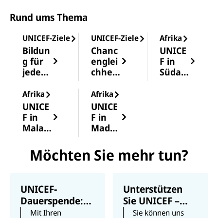
Rund ums Thema
UNICEF-Ziele
UNICEF-Ziele
Afrika
Bildun
Chanc
UNICE
g für
englei
F in
jedes
chheit
Südafr
Kind
für
ika
alle
Afrika
Afrika
Kinder
UNICE
UNICE
F in
F in
Malaw
Mada
i
gaska
r
Möchten Sie mehr tun?
UNICEF-
Unterstützen
Dauerspende:
Sie UNICEF –
Kindern
auch ohne
Mit Ihren
Sie können uns