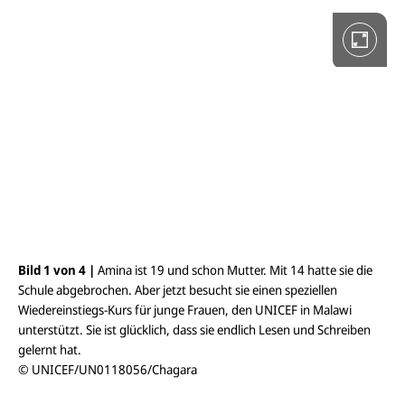
l
l
b
i
l
d
a
n
s
i
c
h
t
ö
f
f
n
e
Bild 1 von 4 |
Amina ist 19 und schon Mutter. Mit 14 hatte sie die
Bil
n
Schule abgebrochen. Aber jetzt besucht sie einen speziellen
Sch
Wiedereinstiegs-Kurs für junge Frauen, den UNICEF in Malawi
Fra
unterstützt. Sie ist glücklich, dass sie endlich Lesen und Schreiben
auc
gelernt hat.
© 
© UNICEF/UN0118056/Chagara