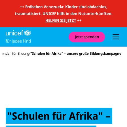
m
i
++
Erdbeben Venezuela: Kinder sind obdachlos,
t
traumatisiert. UNICEF hilft in den Notunterkünften.
S
u
HELFEN SIE JETZT
++
c
h
e
u
Jetzt spenden
n
d
N
penden für Bildung
"Schulen für Afrika" – unsere große Bildungskampagne
a
v
i
g
a
t
i
o
n
"Schulen für Afrika" –