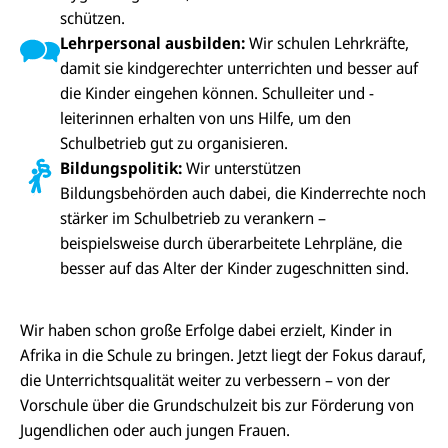
schützen.
Lehrpersonal ausbilden:
Wir schulen Lehrkräfte,
damit sie kindgerechter unterrichten und besser auf
die Kinder eingehen können. Schulleiter und -
leiterinnen erhalten von uns Hilfe, um den
Schulbetrieb gut zu organisieren.
Bildungspolitik:
Wir unterstützen
Bildungsbehörden auch dabei, die Kinderrechte noch
stärker im Schulbetrieb zu verankern –
D
beispielsweise durch überarbeitete Lehrpläne, die
i
besser auf das Alter der Kinder zugeschnitten sind.
e
G
a
l
Wir haben schon große Erfolge dabei erzielt, Kinder in
e
r
Afrika in die Schule zu bringen. Jetzt liegt der Fokus darauf,
i
die Unterrichtsqualität weiter zu verbessern – von der
e
i
Vorschule über die Grundschulzeit bis zur Förderung von
n
V
Jugendlichen oder auch jungen Frauen.
o