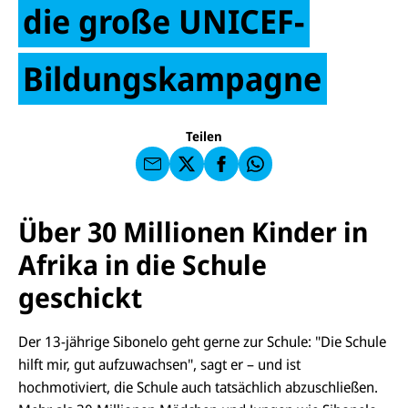
die große UNICEF-
E-
U
M
N
Bildungskampagne
ai
U
I
l
N
C
a
U
IC
E
n
N
E
F
U
I
F
a
Teilen
N
C
a
u
I
E
uf
f
C
F
W
F
E
a
h
a
F
u
at
c
s
f
s
Über 30 Millionen Kinder in
e
e
X
a
b
n
p
o
Afrika in die Schule
d
p
o
e
k
geschickt
n
Der 13-jährige Sibonelo geht gerne zur Schule: "Die Schule
hilft mir, gut aufzuwachsen", sagt er – und ist
hochmotiviert, die Schule auch tatsächlich abzuschließen.