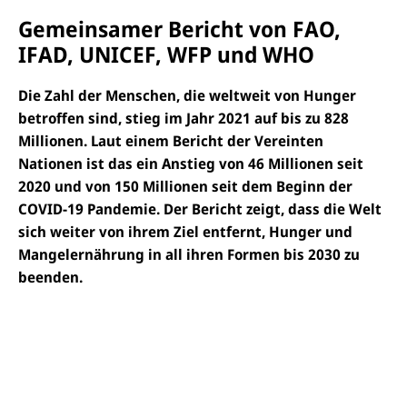
s
f
s
e
e
X
a
Gemeinsamer Bericht von FAO,
b
n
p
o
IFAD, UNICEF, WFP und WHO
d
p
o
e
k
n
Die Zahl der Menschen, die weltweit von Hunger
betroffen sind, stieg im Jahr 2021 auf bis zu 828
Millionen. Laut einem Bericht der Vereinten
Nationen ist das ein Anstieg von 46 Millionen seit
2020 und von 150 Millionen seit dem Beginn der
COVID-19 Pandemie. Der Bericht zeigt, dass die Welt
sich weiter von ihrem Ziel entfernt, Hunger und
Mangelernährung in all ihren Formen bis 2030 zu
beenden.