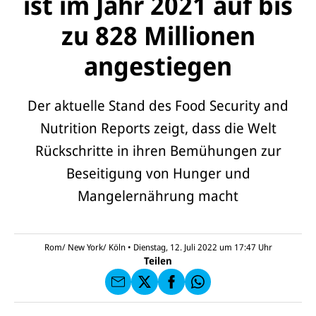
ist im Jahr 2021 auf bis
zu 828 Millionen
angestiegen
Der aktuelle Stand des Food Security and
Nutrition Reports zeigt, dass die Welt
Rückschritte in ihren Bemühungen zur
Beseitigung von Hunger und
E-
U
Mangelernährung macht
M
N
ai
U
I
l
N
C
a
U
IC
E
n
N
E
F
Rom/ New York/ Köln
•
Dienstag, 12. Juli 2022 um 17:47
Uhr
U
I
F
a
Teilen
N
C
a
u
I
E
uf
f
C
F
W
F
E
a
h
a
F
u
at
c