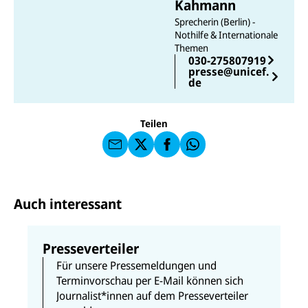
Kahmann
Sprecherin (Berlin) -
Nothilfe & Internationale
Themen
E-
U
030-275807919
M
N
presse@unicef.
ai
U
I
de
l
N
C
a
U
IC
E
n
N
E
F
U
I
F
a
Teilen
N
C
a
u
I
E
uf
f
C
F
W
F
E
a
h
a
F
u
at
c
s
f
s
e
e
X
a
b
Auch interessant
n
p
o
d
p
o
e
k
n
Presseverteiler
Für unsere Pressemeldungen und
Terminvorschau per E-Mail können sich
Journalist*innen auf dem Presseverteiler