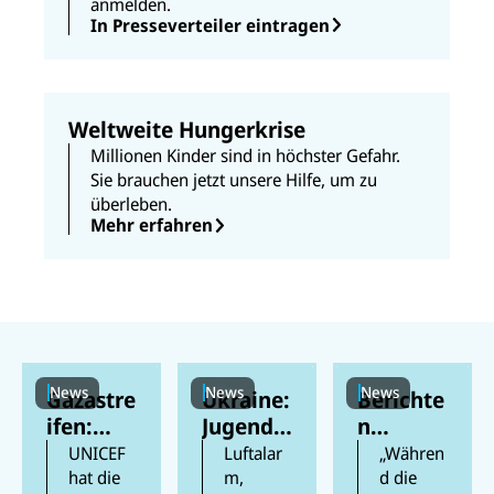
anmelden.
In Presseverteiler eintragen
Weltweite Hungerkrise
Millionen Kinder sind in höchster Gefahr.
Sie brauchen jetzt unsere Hilfe, um zu
überleben.
Mehr erfahren
News
News
News
Gazastre
Ukraine:
Berichte
ifen:
Jugendli
n
Berichte
che
zufolge
UNICEF
Luftalar
„Währen
n
feiern
mehr als
hat die
m,
d die