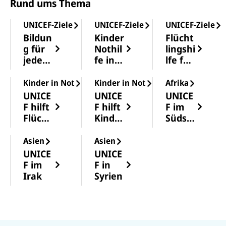
Rund ums Thema
UNICEF-Ziele
UNICEF-Ziele
UNICEF-Ziele
Bildun
Kinder
Flücht
g für
Nothil
lingshi
jedes
fe in
lfe für
Kind
Krisen
Kinder
- und
und
Kinder in Not
Kinder in Not
Afrika
Katast
Famili
UNICE
UNICE
UNICE
rophe
en
F hilft
F hilft
F im
ngebi
Flücht
Kinder
Südsu
eten
lingski
n im
dan
ndern
Krieg
Asien
Asien
UNICE
UNICE
F im
F in
Irak
Syrien
N
U
U
a
U