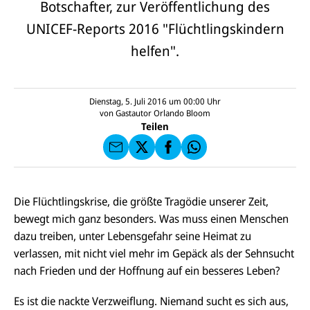
Botschafter, zur Veröffentlichung des
UNICEF-Reports 2016 "Flüchtlingskindern
helfen".
E-
U
M
N
ai
U
I
l
N
C
a
U
IC
Dienstag, 5. Juli 2016 um 00:00
Uhr
E
n
N
E
F
von
Gastautor Orlando Bloom
U
I
F
a
Teilen
N
C
a
u
I
E
uf
f
C
F
W
F
E
a
h
a
F
u
at
c
s
f
s
e
e
X
a
Die Flüchtlingskrise, die größte Tragödie unserer Zeit,
b
n
p
o
bewegt mich ganz besonders. Was muss einen Menschen
d
p
o
e
dazu treiben, unter Lebensgefahr seine Heimat zu
k
n
verlassen, mit nicht viel mehr im Gepäck als der Sehnsucht
nach Frieden und der Hoffnung auf ein besseres Leben?
Es ist die nackte Verzweiflung. Niemand sucht es sich aus,