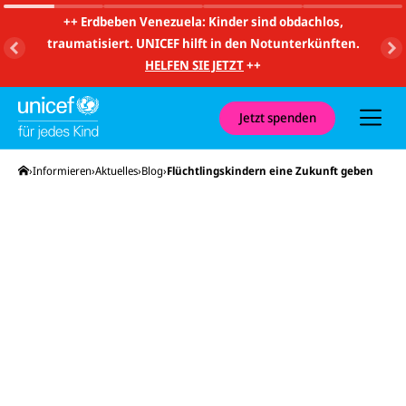
m
i
++
Erdbeben Venezuela: Kinder sind obdachlos,
t
traumatisiert. UNICEF hilft in den Notunterkünften.
S
u
HELFEN SIE JETZT
++
c
h
e
u
Jetzt spenden
n
d
N
Startseite
Informieren
Aktuelles
Blog
Flüchtlingskindern eine Zukunft geben
a
v
i
g
a
t
i
o
n