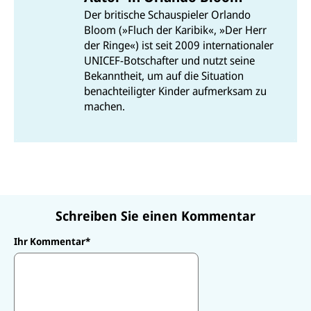
b
n
p
o
Der britische Schauspieler Orlando
d
p
o
Bloom (»Fluch der Karibik«, »Der Herr
e
k
n
der Ringe«) ist seit 2009 internationaler
UNICEF-Botschafter und nutzt seine
Bekanntheit, um auf die Situation
benachteiligter Kinder aufmerksam zu
machen.
Schreiben Sie einen Kommentar
Ihr Kommentar
*