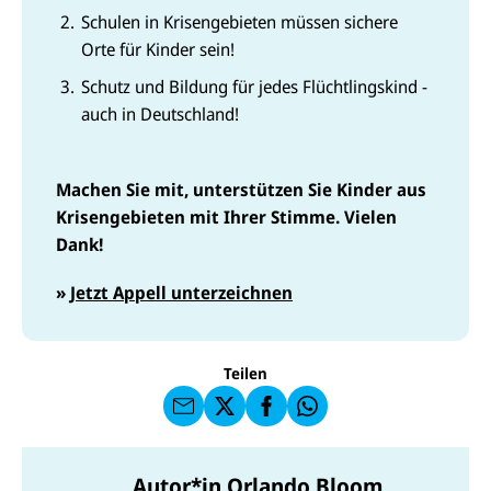
Schulen in Krisengebieten müssen sichere
Orte für Kinder sein!
Schutz und Bildung für jedes Flüchtlingskind -
auch in Deutschland!
Machen Sie mit, unterstützen Sie Kinder aus
Krisengebieten mit Ihrer Stimme. Vielen
Dank!
E-
U
M
N
»
Jetzt Appell unterzeichnen
ai
U
I
l
N
C
a
U
IC
E
n
N
E
F
U
I
F
a
Teilen
N
C
a
u
I
E
uf
f
C
F
W
F
E
a
h
a
F
u
at
c
s
f
s
e
Autor*in
Orlando Bloom
e
X
a