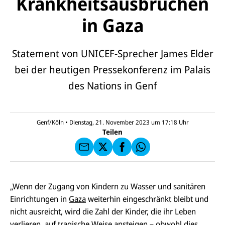
Krankheitsausbrüchen
in Gaza
Statement von UNICEF-Sprecher James Elder
bei der heutigen Pressekonferenz im Palais
E-
U
des Nations in Genf
M
N
ai
U
I
l
N
C
a
U
IC
E
n
N
E
F
Genf/Köln
•
Dienstag, 21. November 2023 um 17:18
Uhr
U
I
F
a
Teilen
N
C
a
u
I
E
uf
f
C
F
W
F
E
a
h
a
F
u
at
c
s
f
s
e
e
X
a
„Wenn der Zugang von Kindern zu Wasser und sanitären
b
n
p
o
Einrichtungen in
Gaza
weiterhin eingeschränkt bleibt und
d
p
o
e
nicht ausreicht, wird die Zahl der Kinder, die ihr Leben
k
n
verlieren, auf tragische Weise ansteigen – obwohl dies