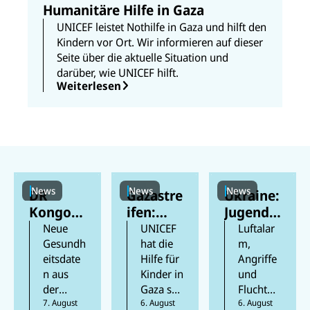
Humanitäre Hilfe in Gaza
UNICEF leistet Nothilfe in Gaza und hilft den
Kindern vor Ort. Wir informieren auf dieser
Seite über die aktuelle Situation und
darüber, wie UNICEF hilft.
Weiterlesen
News
News
News
DR
Gazastre
Ukraine:
Kongo:
ifen:
Jugendli
Mehr als
Berichte
che
Neue
UNICEF
Luftalar
300
n
feiern
Gesundh
hat die
m,
eitsdate
Hilfe für
Angriffe
Kinder
zufolge
ihren
n aus
Kinder in
und
an Ebola
mindest
Schulabs
der
Gaza seit
Flucht
gestorb
ens 300
chluss
Provinz
7. August
Beginn
6. August
prägen
6. August