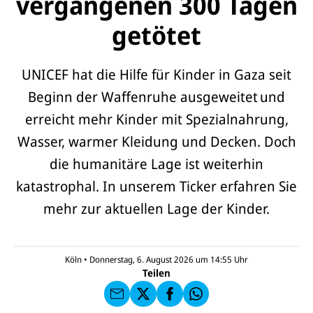
vergangenen 300 Tagen
getötet
UNICEF hat die Hilfe für Kinder in Gaza seit
Beginn der Waffenruhe ausgeweitet und
erreicht mehr Kinder mit Spezialnahrung,
Wasser, warmer Kleidung und Decken. Doch
die humanitäre Lage ist weiterhin
katastrophal. In unserem Ticker erfahren Sie
E-
U
mehr zur aktuellen Lage der Kinder.
M
N
ai
U
I
l
N
C
a
U
IC
E
n
N
E
F
Köln
•
Donnerstag, 6. August 2026 um 14:55
Uhr
U
I
F
a
Teilen
N
C
a
u
I
E
uf
f
C
F
W
F
E
a
h