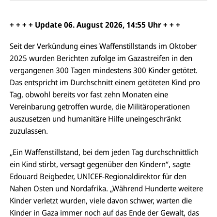
a
F
u
at
c
s
f
s
e
e
X
a
+ + + + Update 06. August 2026, 14:55 Uhr + + +
b
n
p
o
d
p
o
e
Seit der Verkündung eines Waffenstillstands im Oktober
k
n
2025 wurden Berichten zufolge im Gazastreifen in den
vergangenen 300 Tagen mindestens 300 Kinder getötet.
Das entspricht im Durchschnitt einem getöteten Kind pro
Tag, obwohl bereits vor fast zehn Monaten eine
Vereinbarung getroffen wurde, die Militäroperationen
auszusetzen und humanitäre Hilfe uneingeschränkt
zuzulassen.
„Ein Waffenstillstand, bei dem jeden Tag durchschnittlich
ein Kind stirbt, versagt gegenüber den Kindern“, sagte
Edouard Beigbeder, UNICEF-Regionaldirektor für den
Nahen Osten und Nordafrika. „Während Hunderte weitere
Kinder verletzt wurden, viele davon schwer, warten die
Kinder in Gaza immer noch auf das Ende der Gewalt, das