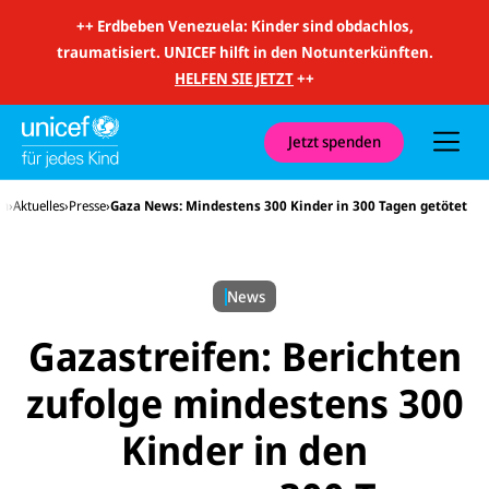
m
i
++
Erdbeben Venezuela: Kinder sind obdachlos,
t
traumatisiert. UNICEF hilft in den Notunterkünften.
S
u
HELFEN SIE JETZT
++
c
h
e
u
Jetzt spenden
n
d
N
en
Aktuelles
Presse
Gaza News: Mindestens 300 Kinder in 300 Tagen getötet
a
v
i
g
a
News
t
i
o
Gazastreifen: Berichten
n
zufolge mindestens 300
Kinder in den