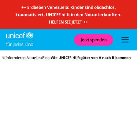
m
i
++
Erdbeben Venezuela: Kinder sind obdachlos,
t
traumatisiert. UNICEF hilft in den Notunterkünften.
S
u
HELFEN SIE JETZT
++
c
h
e
u
Jetzt spenden
n
d
N
Startseite
Informieren
Aktuelles
Blog
Wie UNICEF-Hilfsgüter von A nach B kommen
a
v
i
g
a
t
i
o
n