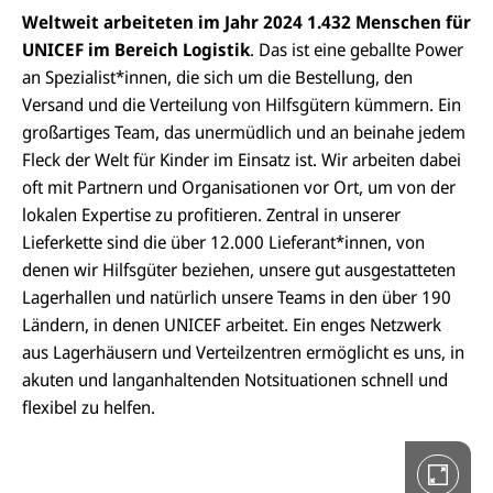
Weltweit arbeiteten im Jahr 2024 1.432 Menschen für
UNICEF im Bereich Logistik
. Das ist eine geballte Power
an Spezialist*innen, die sich um die Bestellung, den
Versand und die Verteilung von Hilfsgütern kümmern. Ein
großartiges Team, das unermüdlich und an beinahe jedem
Fleck der Welt für Kinder im Einsatz ist. Wir arbeiten dabei
oft mit Partnern und Organisationen vor Ort, um von der
D
i
lokalen Expertise zu profitieren. Zentral in unserer
e
Lieferkette sind die über 12.000 Lieferant*innen, von
G
a
denen wir Hilfsgüter beziehen, unsere gut ausgestatteten
l
Lagerhallen und natürlich unsere Teams in den über 190
e
r
Ländern, in denen UNICEF arbeitet. Ein enges Netzwerk
i
aus Lagerhäusern und Verteilzentren ermöglicht es uns, in
e
i
akuten und langanhaltenden Notsituationen schnell und
n
V
flexibel zu helfen.
o
l
l
b
i