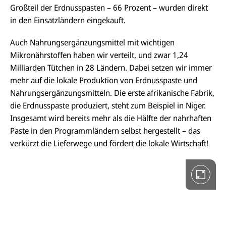
Großteil der Erdnusspasten – 66 Prozent – wurden direkt
in den Einsatzländern eingekauft.
Auch Nahrungsergänzungsmittel mit wichtigen
D
i
Mikronährstoffen haben wir verteilt, und zwar 1,24
e
Milliarden Tütchen in 28 Ländern. Dabei setzen wir immer
G
a
mehr auf die lokale Produktion von Erdnusspaste und
l
Nahrungsergänzungsmitteln. Die erste afrikanische Fabrik,
e
r
die Erdnusspaste produziert, steht zum Beispiel in Niger.
i
Insgesamt wird bereits mehr als die Hälfte der nahrhaften
e
i
Paste in den Programmländern selbst hergestellt – das
n
V
verkürzt die Lieferwege und fördert die lokale Wirtschaft!
o
l
l
b
i
l
d
a
n
s