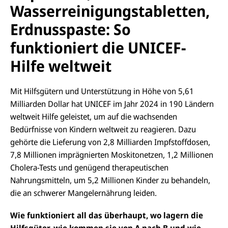
d
p
Wasserreinigungstabletten,
o
e
k
n
Erdnusspaste: So
funktioniert die UNICEF-
Hilfe weltweit
Mit Hilfsgütern und Unterstützung in Höhe von 5,61
Milliarden Dollar hat UNICEF im Jahr 2024 in 190 Ländern
weltweit Hilfe geleistet, um auf die wachsenden
Bedürfnisse von Kindern weltweit zu reagieren. Dazu
gehörte die Lieferung von 2,8 Milliarden Impfstoffdosen,
7,8 Millionen imprägnierten Moskitonetzen, 1,2 Millionen
Cholera-Tests und genügend therapeutischen
Nahrungsmitteln, um 5,2 Millionen Kinder zu behandeln,
die an schwerer Mangelernährung leiden.
Wie funktioniert all das überhaupt, wo lagern die
Hilfsgüter, wie kommen sie von A nach B und wie