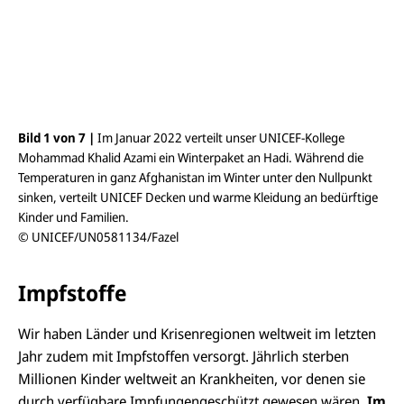
i
c
h
t
ö
f
f
n
e
Bild 1 von 7 |
Im Januar 2022 verteilt unser UNICEF-Kollege
Bil
n
Mohammad Khalid Azami ein Winterpaket an Hadi. Während die
Hil
Temperaturen in ganz Afghanistan im Winter unter den Nullpunkt
© 
sinken, verteilt UNICEF Decken und warme Kleidung an bedürftige
Kinder und Familien.
© UNICEF/UN0581134/Fazel
Impfstoffe
Wir haben Länder und Krisenregionen weltweit im letzten
Jahr zudem mit Impfstoffen versorgt. Jährlich sterben
Millionen Kinder weltweit an Krankheiten, vor denen sie
durch verfügbare
Impfungen
geschützt gewesen wären.
Im