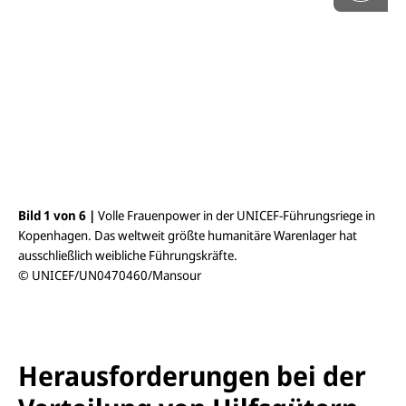
l
d
a
n
s
i
c
h
t
ö
f
f
n
e
Bild 1 von 6 |
Volle Frauenpower in der UNICEF-Führungsriege in
Bil
n
Kopenhagen. Das weltweit größte humanitäre Warenlager hat
ver
ausschließlich weibliche Führungskräfte.
Kop
© UNICEF/UN0470460/Mansour
© 
Herausforderungen bei der