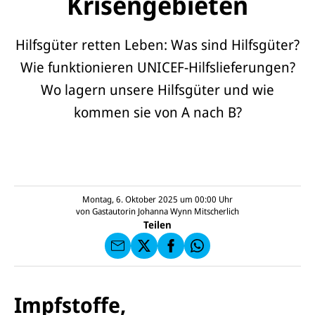
Krisengebieten
Hilfsgüter retten Leben: Was sind Hilfsgüter?
Wie funktionieren UNICEF-Hilfslieferungen?
Wo lagern unsere Hilfsgüter und wie
kommen sie von A nach B?
E-
U
M
N
ai
U
I
l
N
C
a
U
IC
Montag, 6. Oktober 2025 um 00:00
Uhr
E
n
N
E
F
von
Gastautorin Johanna Wynn Mitscherlich
U
I
F
a
Teilen
N
C
a
u
I
E
uf
f
C
F
W
F
E
a
h
a
F
u
at
c
s
f
s
e
e
X
a
Impfstoffe,
b
n
p
o