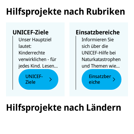
Hilfsprojekte nach Rubriken
UNICEF-Ziele
Einsatzbereiche
Unser Hauptziel
Informieren Sie
lautet:
sich über die
Kinderrechte
UNICEF-Hilfe bei
verwirklichen - für
Naturkatastrophen
jedes Kind. Lesen
und Themen wie
Sie, wofür UNICEF
Gesundheit,
UNICEF-
Einsatzber
Ihre Unterstützung
Kinderschutz oder
Ziele
eiche
braucht.
Flüchtlingshilfe.
Hilfsprojekte nach Ländern