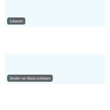
Libanon
Libanon
Schwere Angriffe trotz Waffenruhe. Kinder auf der
Flucht. Helfen Sie ihnen mit Ihrer Spende.
Zur Libanon-Hilfe
Kinder vor Ebola schützen
Kinder vor Ebola schützen
Ebola breitet sich rasch aus – Kinder sind in akuter
Gefahr. Spenden Sie für dringende Hilfsgüter.
Zur Ebola-Hilfe